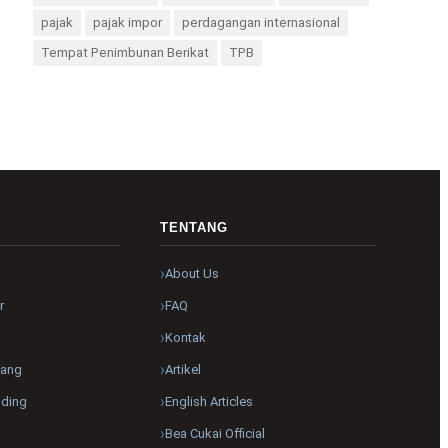
pajak
pajak impor
perdagangan internasional
Tempat Penimbunan Berikat
TPB
R
TENTANG
About Us
r
FAQ
Kontak
pang
Artikel
nding
English Articles
Bea Cukai Official