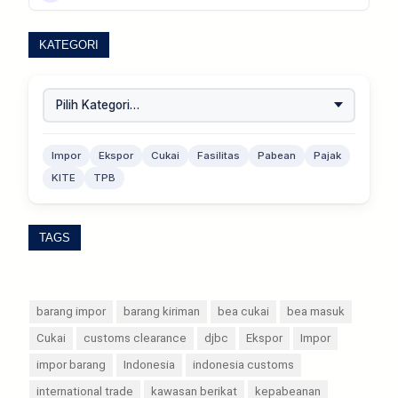
KATEGORI
Impor
Ekspor
Cukai
Fasilitas
Pabean
Pajak
KITE
TPB
TAGS
barang impor
barang kiriman
bea cukai
bea masuk
Cukai
customs clearance
djbc
Ekspor
Impor
impor barang
Indonesia
indonesia customs
international trade
kawasan berikat
kepabeanan