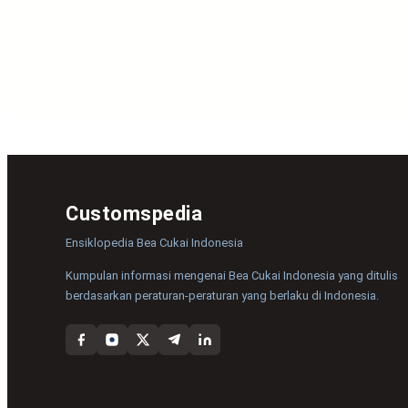
Customspedia
Ensiklopedia Bea Cukai Indonesia
Kumpulan informasi mengenai Bea Cukai Indonesia yang ditulis
berdasarkan peraturan-peraturan yang berlaku di Indonesia.