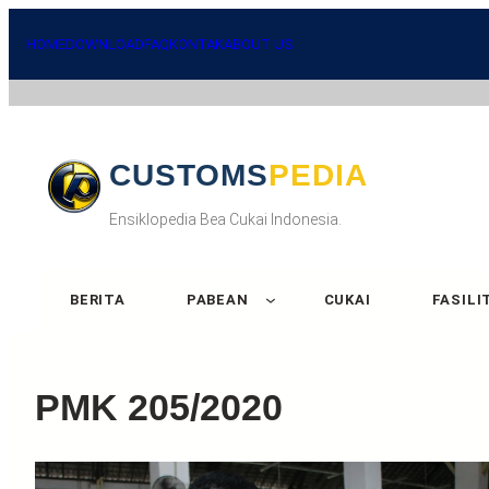
Skip
to
HOME
DOWNLOAD
FAQ
KONTAK
ABOUT US
content
CUSTOMSPEDIA
Ensiklopedia Bea Cukai Indonesia.
BERITA
PABEAN
CUKAI
FASILI
PMK 205/2020