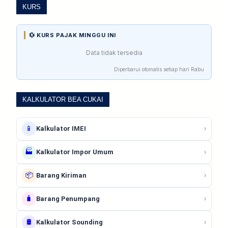
KURS
💱 KURS PAJAK MINGGU INI
Data tidak tersedia
Diperbarui otomatis setiap hari Rabu
KALKULATOR BEA CUKAI
📱
›
Kalkulator IMEI
🏭
›
Kalkulator Impor Umum
📦
›
Barang Kiriman
🧳
›
Barang Penumpang
🛢️
›
Kalkulator Sounding