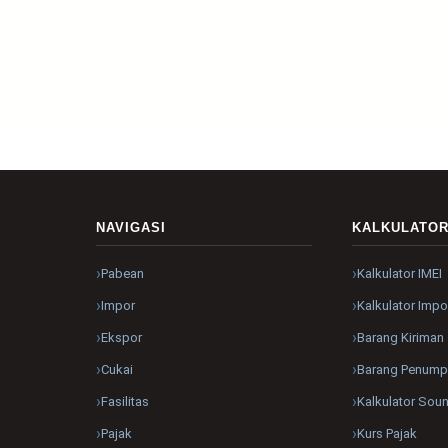
NAVIGASI
KALKULATO
Pabean
Kalkulator IMEI
Impor
Kalkulator Impo
Ekspor
Barang Kiriman
Cukai
Barang Penum
Fasilitas
Kalkulator Sou
Pajak
Kurs Pajak