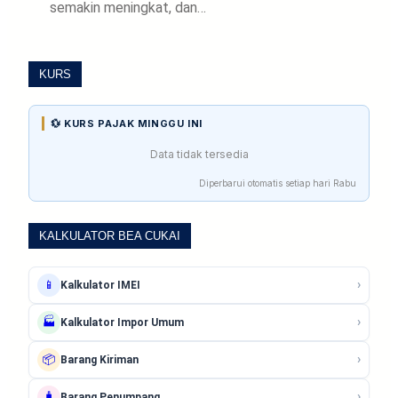
semakin meningkat, dan…
KURS
💱 KURS PAJAK MINGGU INI
Data tidak tersedia
Diperbarui otomatis setiap hari Rabu
KALKULATOR BEA CUKAI
›
📱
Kalkulator IMEI
›
🏭
Kalkulator Impor Umum
›
📦
Barang Kiriman
›
🧳
Barang Penumpang