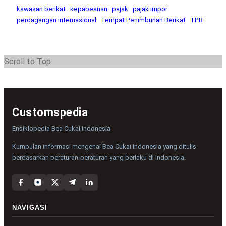
kawasan berikat
kepabeanan
pajak
pajak impor
perdagangan internasional
Tempat Penimbunan Berikat
TPB
Scroll to Top
Customspedia
Ensiklopedia Bea Cukai Indonesia
Kumpulan informasi mengenai Bea Cukai Indonesia yang ditulis
berdasarkan peraturan-peraturan yang berlaku di Indonesia.
NAVIGASI