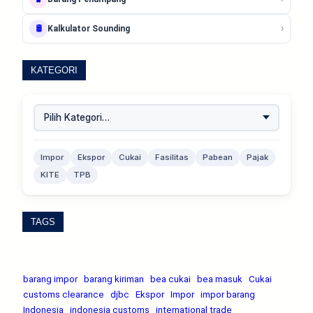
›
🛢️
Kalkulator Sounding
KATEGORI
Impor
Ekspor
Cukai
Fasilitas
Pabean
Pajak
KITE
TPB
TAGS
barang impor
barang kiriman
bea cukai
bea masuk
Cukai
customs clearance
djbc
Ekspor
Impor
impor barang
Indonesia
indonesia customs
international trade