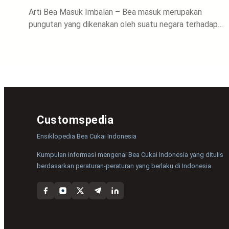
Arti Bea Masuk Imbalan – Bea masuk merupakan
pungutan yang dikenakan oleh suatu negara terhadap…
Customspedia
Ensiklopedia Bea Cukai Indonesia
Kumpulan informasi mengenai Bea Cukai Indonesia yang ditulis
berdasarkan peraturan-peraturan yang berlaku di Indonesia.