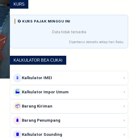
KURS
💱 KURS PAJAK MINGGU INI
Data tidak tersedia
Diperbarui otomatis setiap hari Rabu
KALKULATOR BEA CUKAI
📱
›
Kalkulator IMEI
🏭
›
Kalkulator Impor Umum
📦
›
Barang Kiriman
🧳
›
Barang Penumpang
🛢️
›
Kalkulator Sounding