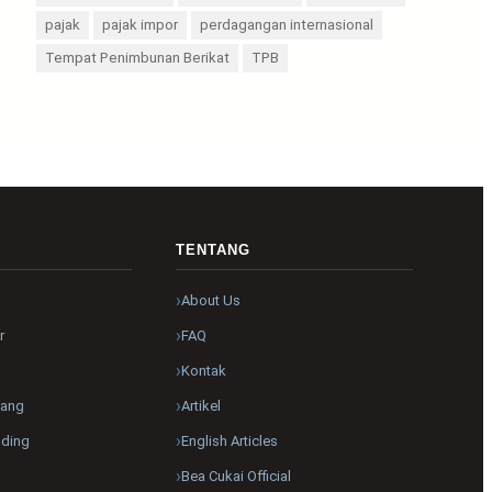
pajak
pajak impor
perdagangan internasional
Tempat Penimbunan Berikat
TPB
R
TENTANG
About Us
r
FAQ
Kontak
pang
Artikel
nding
English Articles
Bea Cukai Official