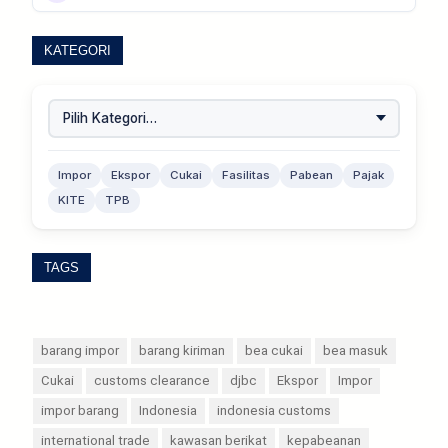
KATEGORI
Impor
Ekspor
Cukai
Fasilitas
Pabean
Pajak
KITE
TPB
TAGS
barang impor
barang kiriman
bea cukai
bea masuk
Cukai
customs clearance
djbc
Ekspor
Impor
impor barang
Indonesia
indonesia customs
international trade
kawasan berikat
kepabeanan