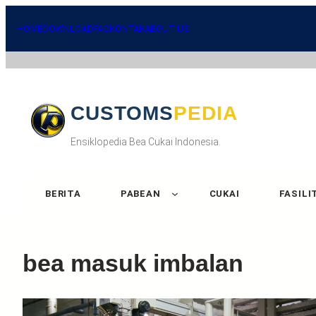
HOME
DOWNLOAD
FAQ
KONTAK
ABOUT US
CUSTOMSPEDIA
Ensiklopedia Bea Cukai Indonesia.
BERITA
PABEAN
CUKAI
FASILI
bea masuk imbalan