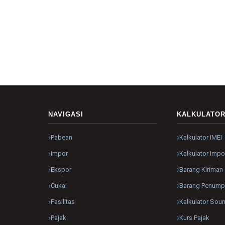
NAVIGASI
KALKULATO
Pabean
Kalkulator IMEI
Impor
Kalkulator Impo
Ekspor
Barang Kiriman
Cukai
Barang Penum
Fasilitas
Kalkulator Sou
Pajak
Kurs Pajak