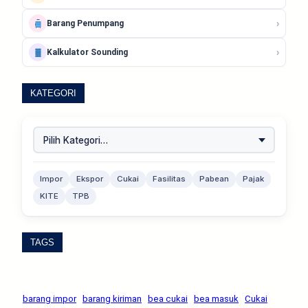
›
Barang Penumpang
›
Kalkulator Sounding
KATEGORI
Impor
Ekspor
Cukai
Fasilitas
Pabean
Pajak
KITE
TPB
TAGS
barang impor
barang kiriman
bea cukai
bea masuk
Cukai