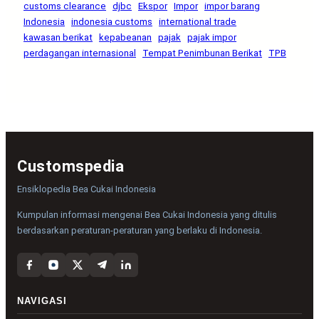
customs clearance
djbc
Ekspor
Impor
impor barang
Indonesia
indonesia customs
international trade
kawasan berikat
kepabeanan
pajak
pajak impor
perdagangan internasional
Tempat Penimbunan Berikat
TPB
Customspedia
Ensiklopedia Bea Cukai Indonesia
Kumpulan informasi mengenai Bea Cukai Indonesia yang ditulis
berdasarkan peraturan-peraturan yang berlaku di Indonesia.
NAVIGASI