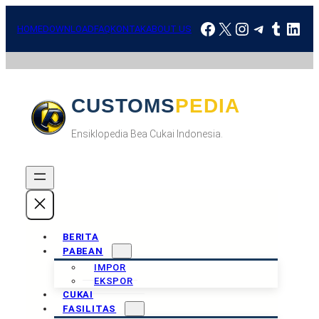
Skip
Facebook
X
Instagram
Telegra
Tumbl
Link
to
HOME
DOWNLOAD
FAQ
KONTAK
ABOUT US
content
CUSTOMSPEDIA
Ensiklopedia Bea Cukai Indonesia.
BERITA
PABEAN
IMPOR
EKSPOR
CUKAI
FASILITAS