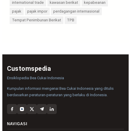
international trade
kawasan berikat
kepabeanan
pajak
pajak impor
perdagangan internasional
Tempat Penimbunan Berikat
TPB
Customspedia
Ensiklopedia Bea Cukai Indonesia
Kumpulan informasi mengenai Bea Cukai Indonesia yang ditulis
berdasarkan peraturan-peraturan yang berlaku di Indonesia.
NAVIGASI