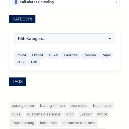
›
Kalkulator Sounding
KATEGORI
Impor
Ekspor
Cukai
Fasilitas
Pabean
Pajak
KITE
TPB
TAGS
barang impor
barang kiriman
bea cukai
bea masuk
Cukai
customs clearance
djbc
Ekspor
Impor
impor barang
Indonesia
indonesia customs