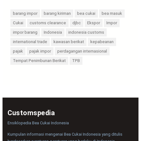
barang impor
barang kiriman
bea cukai
bea masuk
Cukai
customs clearance
djbc
Ekspor
Impor
impor barang
Indonesia
indonesia customs
international trade
kawasan berikat
kepabeanan
pajak
pajak impor
perdagangan internasional
Tempat Penimbunan Berikat
TPB
Customspedia
Ensiklopedia Bea Cukai Indonesia
Kumpulan informasi mengenai Bea Cukai Indonesia yang ditulis