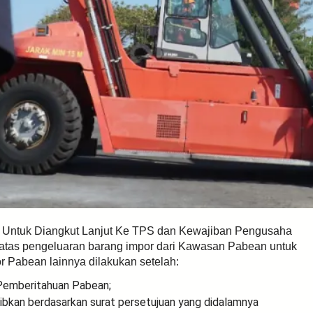
Untuk Diangkut Lanjut Ke TPS dan Kewajiban Pengusaha
tas pengeluaran barang impor dari Kawasan Pabean untuk
r Pabean lainnya dilakukan setelah:
Pemberitahuan Pabean;
ibkan berdasarkan surat persetujuan yang didalamnya