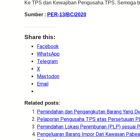
Ke TPS dan Kewajiban Pengusaha TPS. Semoga b
Sumber :
PER-13/BC/2020
Share this:
Facebook
WhatsApp
Telegram
X
Mastodon
Email
Related posts:
Pemindahan dan Pengangkutan Barang Yang Di
Pelaporan Pengusaha TPS atas Persetujuan P
Pemindahan Lokasi Penimbunan (PLP) sesuai
Pengeluaran Barang Impor Dari Kawasan Pabea