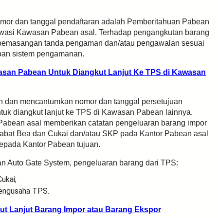
mor dan tanggal pendaftaran adalah Pemberitahuan Pabean
wasi Kawasan Pabean asal. Terhadap pengangkutan barang
 pemasangan tanda pengaman dan/atau pengawalan sesuai
apan sistem pengamanan.
asan Pabean Untuk Diangkut Lanjut Ke TPS di Kawasan
 dan mencantumkan nomor dan tanggal persetujuan
uk diangkut lanjut ke TPS di Kawasan Pabean lainnya.
abean asal memberikan catatan pengeluaran barang impor
jabat Bea dan Cukai dan/atau SKP pada Kantor Pabean asal
pada Kantor Pabean tujuan.
n Auto Gate System, pengeluaran barang dari TPS:
ukai;
Pengusaha TPS.
t Lanjut Barang Impor atau Barang Ekspor