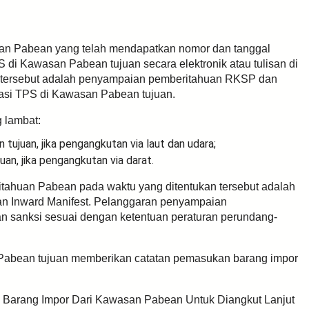
n Pabean yang telah mendapatkan nomor dan tanggal
di Kawasan Pabean tujuan secara elektronik atau tulisan di
n tersebut adalah penyampaian pemberitahuan RKSP dan
asi TPS di Kawasan Pabean tujuan.
 lambat:
ujuan, jika pengangkutan via laut dan udara;
an, jika pengangkutan via darat.
ahuan Pabean pada waktu yang ditentukan tersebut adalah
 Inward Manifest. Pelanggaran penyampaian
n sanksi sesuai dengan ketentuan peraturan perundang-
abean tujuan memberikan catatan pemasukan barang impor
Barang Impor Dari Kawasan Pabean Untuk Diangkut Lanjut