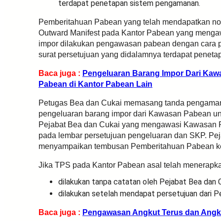
terdapat penetapan sistem pengamanan.
Pemberitahuan Pabean yang telah mendapatkan no
Outward Manifest pada Kantor Pabean yang menga
impor dilakukan pengawasan pabean dengan cara
surat persetujuan yang didalamnya terdapat penet
Baca juga :
Pengeluaran Barang Impor Dari Kaw
Pabean di Kantor Pabean Lain
Petugas Bea dan Cukai memasang tanda pengaman
pengeluaran barang impor dari Kawasan Pabean unt
Pejabat Bea dan Cukai yang mengawasi Kawasan P
pada lembar persetujuan pengeluaran dan SKP. Pe
menyampaikan tembusan Pemberitahuan Pabean ke
Jika TPS pada Kantor Pabean asal telah menerapka
dilakukan tanpa catatan oleh Pejabat Bea dan C
dilakukan setelah mendapat persetujuan dari 
Baca juga :
Pengawasan Angkut Terus dan Angku