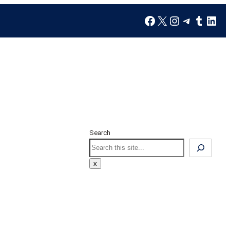
Facebook
X
Instagram
Telegra
Tumbl
Link
Search
Search
x