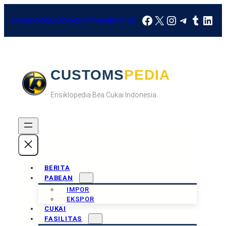
Skip
Facebook
X
Instagram
Telegra
Tumbl
Link
to
HOME
DOWNLOAD
FAQ
KONTAK
ABOUT US
content
CUSTOMSPEDIA
Ensiklopedia Bea Cukai Indonesia.
BERITA
PABEAN
IMPOR
EKSPOR
CUKAI
FASILITAS