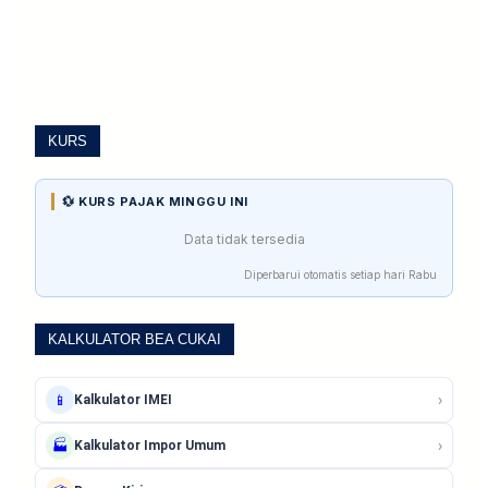
KURS
💱 KURS PAJAK MINGGU INI
Data tidak tersedia
Diperbarui otomatis setiap hari Rabu
KALKULATOR BEA CUKAI
›
📱
Kalkulator IMEI
›
🏭
Kalkulator Impor Umum