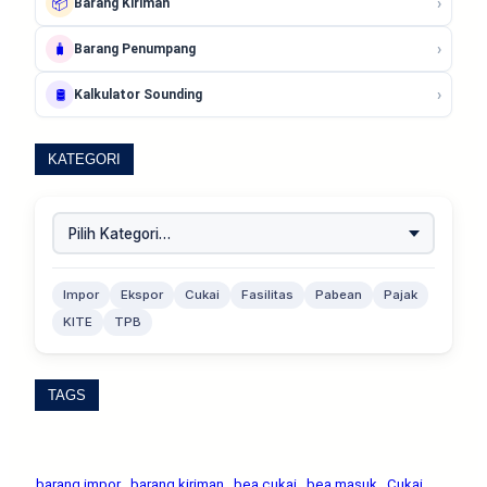
›
📦
Barang Kiriman
›
🧳
Barang Penumpang
›
🛢️
Kalkulator Sounding
KATEGORI
Impor
Ekspor
Cukai
Fasilitas
Pabean
Pajak
KITE
TPB
TAGS
barang impor
barang kiriman
bea cukai
bea masuk
Cukai