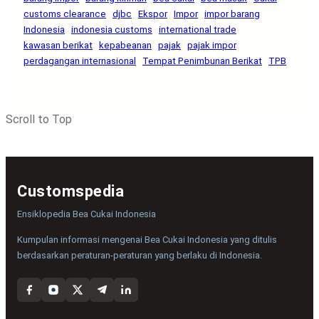
customs clearance
djbc
Ekspor
Impor
impor barang
Indonesia
indonesia customs
international trade
kawasan berikat
kepabeanan
pajak
pajak impor
perdagangan internasional
Tempat Penimbunan Berikat
TPB
Scroll to Top
Customspedia
Ensiklopedia Bea Cukai Indonesia
Kumpulan informasi mengenai Bea Cukai Indonesia yang ditulis
berdasarkan peraturan-peraturan yang berlaku di Indonesia.