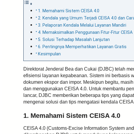
1. Memahami Sistem CEISA 4.0
2. Kendala yang Umum Terjadi CEISA 4.0 dan Ca
3. Pelaporan Kendala Melalui Layanan Mandiri
4. Memaksimalkan Penggunaan Fitur-Fitur CEISA 
5. Solusi Terhadap Masalah Lanjutan
6. Pentingnya Memperhatikan Layanan Gratis
Kesimpulan
Direktorat Jenderal Bea dan Cukai (DJBC) telah m
efisiensi layanan kepabeanan. Sistem ini berbasi
dokumen ekspor dan impor. Meskipun begitu, mas
dan menggunakan CEISA 4.0. Untuk membantu peng
lancar, DJBC memberikan beberapa tips yang dapat d
mengenai solusi dan tips mengatasi kendala CEISA 
1. Memahami Sistem CEISA 4.0
CEISA 4.0 (Customs-Excise Information System and 