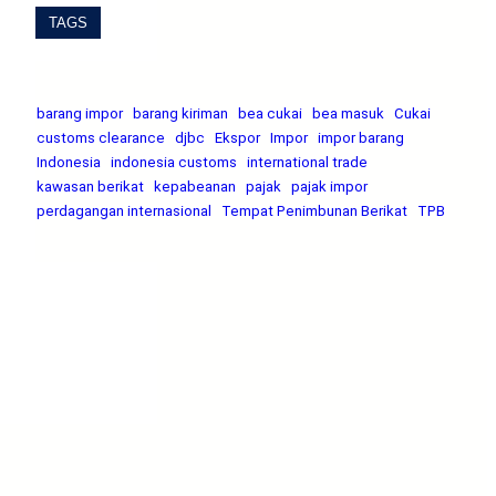
TAGS
barang impor
barang kiriman
bea cukai
bea masuk
Cukai
customs clearance
djbc
Ekspor
Impor
impor barang
Indonesia
indonesia customs
international trade
kawasan berikat
kepabeanan
pajak
pajak impor
perdagangan internasional
Tempat Penimbunan Berikat
TPB