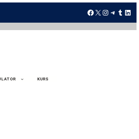
Facebook
X
Instagram
Telegra
Tumbl
Link
ULATOR
KURS