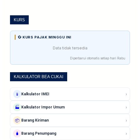
KURS
💱 KURS PAJAK MINGGU INI
Data tidak tersedia
Diperbarui otomatis setiap hari Rabu
KALKULATOR BEA CUKAI
›
📱
Kalkulator IMEI
›
🏭
Kalkulator Impor Umum
›
📦
Barang Kiriman
›
🧳
Barang Penumpang