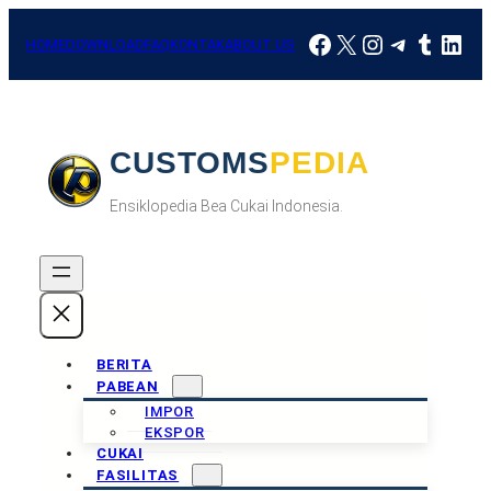
Skip
Facebook
X
Instagram
Telegra
Tumbl
Link
to
HOME
DOWNLOAD
FAQ
KONTAK
ABOUT US
content
CUSTOMSPEDIA
Ensiklopedia Bea Cukai Indonesia.
BERITA
PABEAN
IMPOR
EKSPOR
CUKAI
FASILITAS