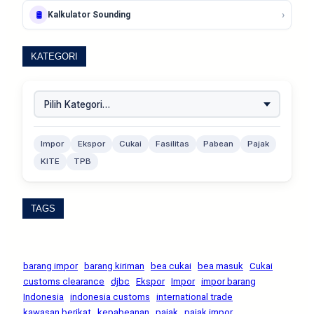
›
🛢️
Kalkulator Sounding
KATEGORI
Impor
Ekspor
Cukai
Fasilitas
Pabean
Pajak
KITE
TPB
TAGS
barang impor
barang kiriman
bea cukai
bea masuk
Cukai
customs clearance
djbc
Ekspor
Impor
impor barang
Indonesia
indonesia customs
international trade
kawasan berikat
kepabeanan
pajak
pajak impor