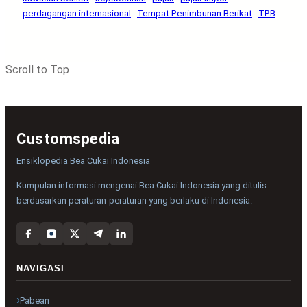
perdagangan internasional
Tempat Penimbunan Berikat
TPB
Scroll to Top
Customspedia
Ensiklopedia Bea Cukai Indonesia
Kumpulan informasi mengenai Bea Cukai Indonesia yang ditulis
berdasarkan peraturan-peraturan yang berlaku di Indonesia.
NAVIGASI
Pabean