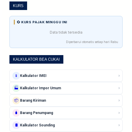
KURS
💱 KURS PAJAK MINGGU INI
Data tidak tersedia
Diperbarui otomatis setiap hari Rabu
KALKULATOR BEA CUKAI
›
📱
Kalkulator IMEI
›
🏭
Kalkulator Impor Umum
›
📦
Barang Kiriman
›
🧳
Barang Penumpang
›
🛢️
Kalkulator Sounding