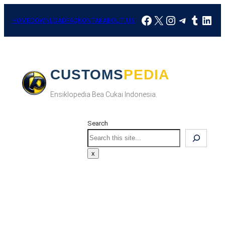
Skip
Facebook
X
Instagram
Telegra
Tumbl
Link
to
HOME
DOWNLOAD
FAQ
KONTAK
ABOUT US
content
CUSTOMSPEDIA
Ensiklopedia Bea Cukai Indonesia.
Search
Search
x