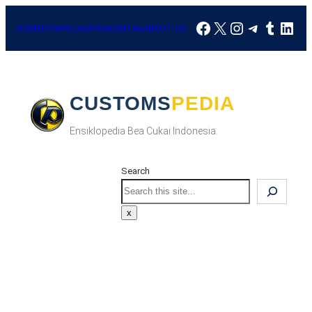
Skip
Facebook
X
Instagram
Telegra
Tumbl
Link
to
HOME
DOWNLOAD
FAQ
KONTAK
ABOUT US
content
CUSTOMSPEDIA
Ensiklopedia Bea Cukai Indonesia.
Search
Search
x