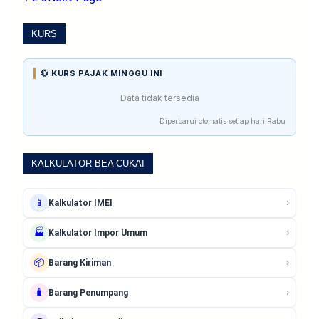
KURS
💱 KURS PAJAK MINGGU INI
Data tidak tersedia
Diperbarui otomatis setiap hari Rabu
KALKULATOR BEA CUKAI
›
📱
Kalkulator IMEI
›
🏭
Kalkulator Impor Umum
›
📦
Barang Kiriman
›
🧳
Barang Penumpang