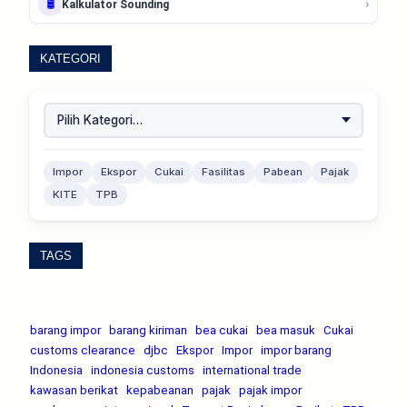
›
🛢️
Kalkulator Sounding
KATEGORI
Impor
Ekspor
Cukai
Fasilitas
Pabean
Pajak
KITE
TPB
TAGS
barang impor
barang kiriman
bea cukai
bea masuk
Cukai
customs clearance
djbc
Ekspor
Impor
impor barang
Indonesia
indonesia customs
international trade
kawasan berikat
kepabeanan
pajak
pajak impor