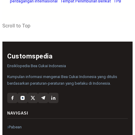
perdagangan internasional
Tempat Penimbunan Berikat
TPB
Scroll to Top
Customspedia
Ensiklopedia Bea Cukai Indonesia
Kumpulan informasi mengenai Bea Cukai Indonesia yang ditulis
berdasarkan peraturan-peraturan yang berlaku di Indonesia.
NAVIGASI
Pabean