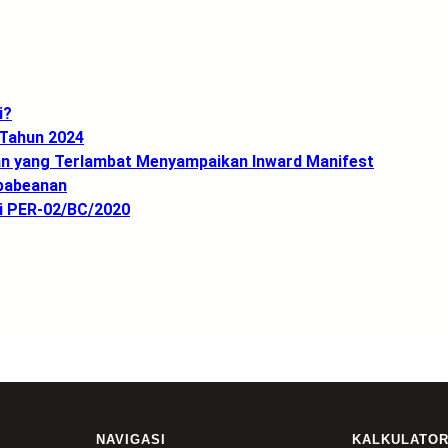
i?
 Tahun 2024
an yang Terlambat Menyampaikan Inward Manifest
epabeanan
i PER-02/BC/2020
NAVIGASI
KALKULATO