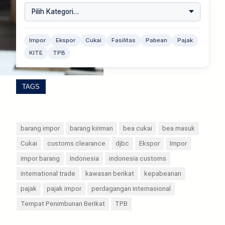
Impor
Ekspor
Cukai
Fasilitas
Pabean
Pajak
KITE
TPB
TAGS
barang impor
barang kiriman
bea cukai
bea masuk
Cukai
customs clearance
djbc
Ekspor
Impor
impor barang
Indonesia
indonesia customs
international trade
kawasan berikat
kepabeanan
pajak
pajak impor
perdagangan internasional
Tempat Penimbunan Berikat
TPB