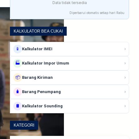
Data tidak tersedia
Diperbarui otomatis setiap hari Rabu
KALKULATOR BEA CUKAI
📱
›
Kalkulator IMEI
🏭
›
Kalkulator Impor Umum
📦
›
Barang Kiriman
🧳
›
Barang Penumpang
🛢️
›
Kalkulator Sounding
KATEGORI