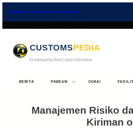
HOME
DOWNLOAD
FAQ
KONTAK
ABOUT US
CUSTOMSPEDIA
Ensiklopedia Bea Cukai Indonesia.
BERITA
PABEAN
CUKAI
FASILI
Manajemen Risiko d
Kiriman o