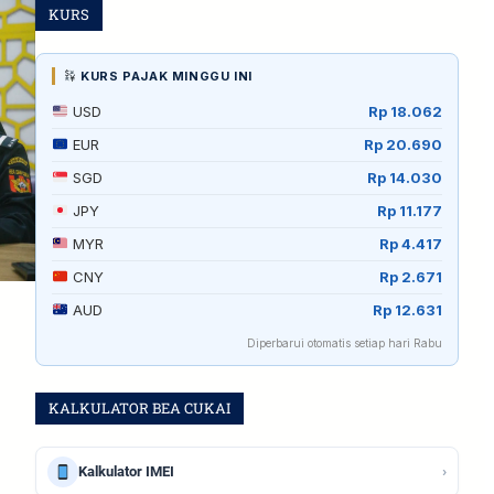
KURS
KURS PAJAK MINGGU INI
USD
Rp 18.062
EUR
Rp 20.690
SGD
Rp 14.030
JPY
Rp 11.177
MYR
Rp 4.417
CNY
Rp 2.671
AUD
Rp 12.631
Diperbarui otomatis setiap hari Rabu
KALKULATOR BEA CUKAI
›
Kalkulator IMEI