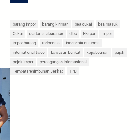
barang impor
barang kiriman
bea cukai
bea masuk
Cukai
customs clearance
djbc
Ekspor
Impor
impor barang
Indonesia
indonesia customs
international trade
kawasan berikat
kepabeanan
pajak
pajak impor
perdagangan internasional
Tempat Penimbunan Berikat
TPB