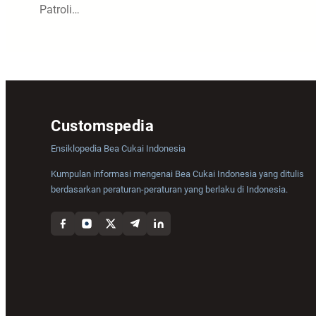
Patroli…
Customspedia
Ensiklopedia Bea Cukai Indonesia
Kumpulan informasi mengenai Bea Cukai Indonesia yang ditulis
berdasarkan peraturan-peraturan yang berlaku di Indonesia.