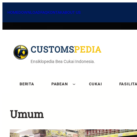
HOME
DOWNLOAD
FAQ
KONTAK
ABOUT US
CUSTOMSPEDIA
Ensiklopedia Bea Cukai Indonesia.
BERITA
PABEAN
CUKAI
FASILIT
Umum