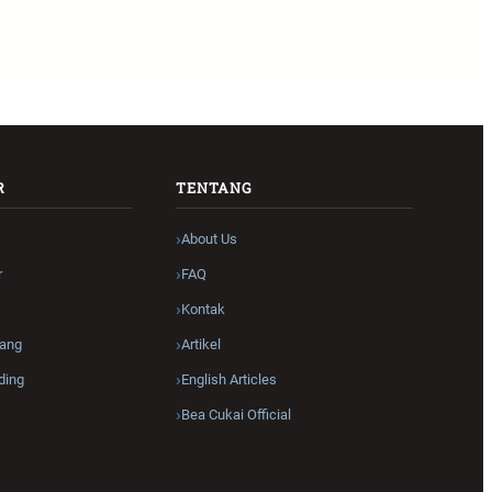
R
TENTANG
About Us
r
FAQ
Kontak
ang
Artikel
ding
English Articles
Bea Cukai Official