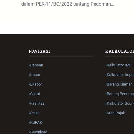
dalam PER-11/BC/2022 tentang Pedoman…
NAVIGASI
KALKULATO
Pabean
Kalkulator IMEI
Impor
Kalkulator Impo
Ekspor
Barang Kiriman
Cukai
Barang Penump
Fasilitas
Kalkulator Soun
Pajak
Kurs Pajak
KUPAS
Download