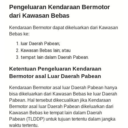
Pengeluaran Kendaraan Bermotor
dari Kawasan Bebas
Kendaraan Bermotor dapat dikeluarkan dari Kawasan
Bebas ke:
luar Daerah Pabean;
Kawasan Bebas lain; atau
tempat lain dalam Daerah Pabean.
Ketentuan Pengeluaran Kendaraan
Bermotor asal Luar Daerah Pabean
Kendaraan Bermotor asal luar Daerah Pabean hanya
bisa dikeluarkan dari Kawasan Bebas ke luar Daerah
Pabean. Hal tersebut dikecualikan jika Kendaraan
Bermotor asal luar Daerah Pabean dikeluarkan dari
Kawasan Bebas ke tempat lain dalam Daerah
Pabean (TLDDP) untuk tujuan tertentu dalam jangka
waktu tertentu.