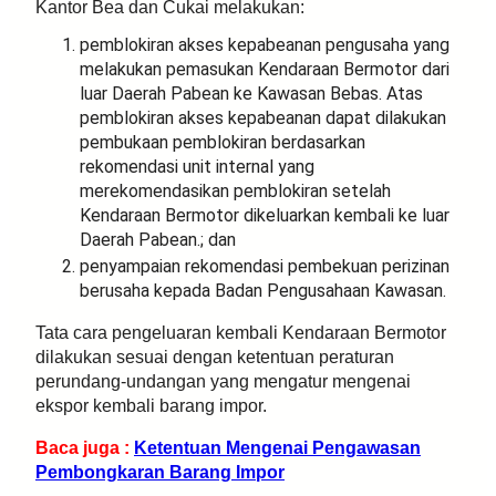
Kantor Bea dan Cukai melakukan:
pemblokiran akses kepabeanan pengusaha yang
melakukan pemasukan Kendaraan Bermotor dari
luar Daerah Pabean ke Kawasan Bebas. Atas
pemblokiran akses kepabeanan dapat dilakukan
pembukaan pemblokiran berdasarkan
rekomendasi unit internal yang
merekomendasikan pemblokiran setelah
Kendaraan Bermotor dikeluarkan kembali ke luar
Daerah Pabean.; dan
penyampaian rekomendasi pembekuan perizinan
berusaha kepada Badan Pengusahaan Kawasan.
Tata cara pengeluaran kembali Kendaraan Bermotor
dilakukan sesuai dengan ketentuan peraturan
perundang-undangan yang mengatur mengenai
ekspor kembali barang impor.
Baca juga :
Ketentuan Mengenai Pengawasan
Pembongkaran Barang Impor