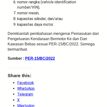
nomor rangka (
vehicle identification
number
/VIN);
nomor mesin;
kapasitas silinder; dan/atau
kapasitas daya motor.
Demikianlah pembahasan mengenai Pemasukan dan
Pengeluaran Kendaraan Bermotor Ke dan Dari
Kawasan Bebas sesuai PER-15/BC/2022. Semoga
bermanfaat.
Sumber :
PER-15/BC/2022
Share this:
Facebook
WhatsApp
Telegram
X
Mastodon