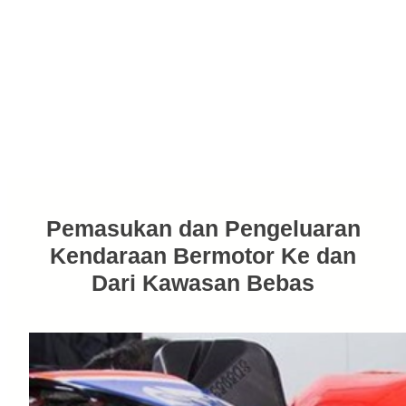
Pemasukan dan Pengeluaran
Kendaraan Bermotor Ke dan
Dari Kawasan Bebas