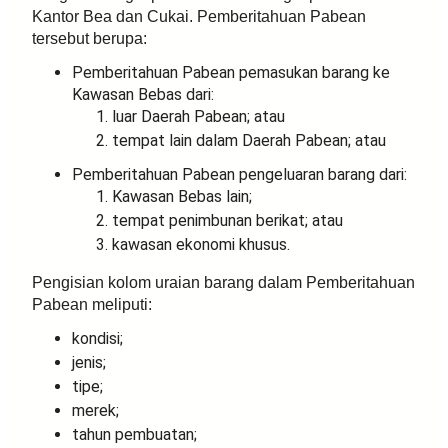
Kantor Bea dan Cukai. Pemberitahuan Pabean
tersebut berupa:
Pemberitahuan Pabean pemasukan barang ke
Kawasan Bebas dari:
luar Daerah Pabean; atau
tempat lain dalam Daerah Pabean; atau
Pemberitahuan Pabean pengeluaran barang dari:
Kawasan Bebas lain;
tempat penimbunan berikat; atau
kawasan ekonomi khusus.
Pengisian kolom uraian barang dalam Pemberitahuan
Pabean meliputi:
kondisi;
jenis;
tipe;
merek;
tahun pembuatan;