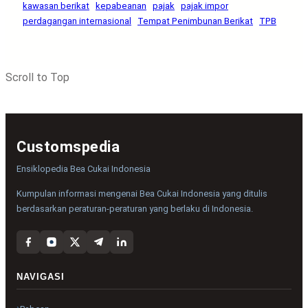
kawasan berikat
kepabeanan
pajak
pajak impor
perdagangan internasional
Tempat Penimbunan Berikat
TPB
Scroll to Top
Customspedia
Ensiklopedia Bea Cukai Indonesia
Kumpulan informasi mengenai Bea Cukai Indonesia yang ditulis
berdasarkan peraturan-peraturan yang berlaku di Indonesia.
NAVIGASI