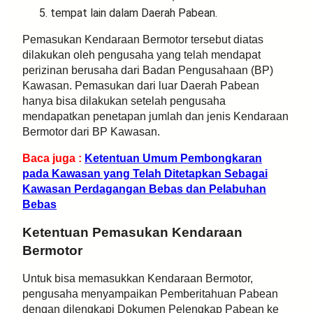
tempat lain dalam Daerah Pabean.
Pemasukan Kendaraan Bermotor tersebut diatas
dilakukan oleh pengusaha yang telah mendapat
perizinan berusaha dari Badan Pengusahaan (BP)
Kawasan. Pemasukan dari luar Daerah Pabean
hanya bisa dilakukan setelah pengusaha
mendapatkan penetapan jumlah dan jenis Kendaraan
Bermotor dari BP Kawasan.
Baca juga :
Ketentuan Umum Pembongkaran
pada Kawasan yang Telah Ditetapkan Sebagai
Kawasan Perdagangan Bebas dan Pelabuhan
Bebas
Ketentuan Pemasukan Kendaraan
Bermotor
Untuk bisa memasukkan Kendaraan Bermotor,
pengusaha menyampaikan Pemberitahuan Pabean
dengan dilengkapi Dokumen Pelengkap Pabean ke