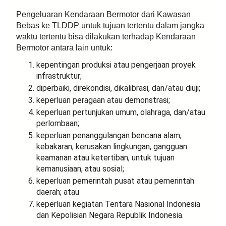
Pengeluaran Kendaraan Bermotor dari Kawasan
Bebas ke TLDDP untuk tujuan tertentu dalam jangka
waktu tertentu bisa dilakukan terhadap Kendaraan
Bermotor antara lain untuk:
kepentingan produksi atau pengerjaan proyek
infrastruktur;
diperbaiki, direkondisi, dikalibrasi, dan/atau diuji;
keperluan peragaan atau demonstrasi;
keperluan pertunjukan umum, olahraga, dan/atau
perlombaan;
keperluan penanggulangan bencana alam,
kebakaran, kerusakan lingkungan, gangguan
keamanan atau ketertiban, untuk tujuan
kemanusiaan, atau sosial;
keperluan pemerintah pusat atau pemerintah
daerah; atau
keperluan kegiatan Tentara Nasional Indonesia
dan Kepolisian Negara Republik Indonesia.