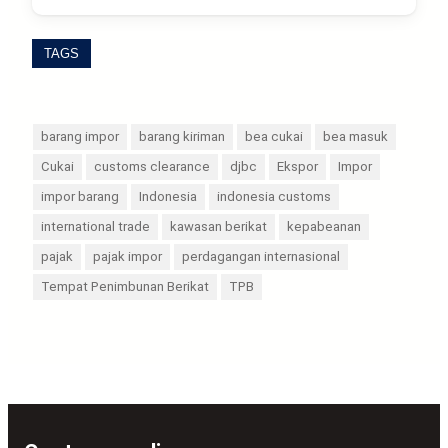
TAGS
barang impor
barang kiriman
bea cukai
bea masuk
Cukai
customs clearance
djbc
Ekspor
Impor
impor barang
Indonesia
indonesia customs
international trade
kawasan berikat
kepabeanan
pajak
pajak impor
perdagangan internasional
Tempat Penimbunan Berikat
TPB