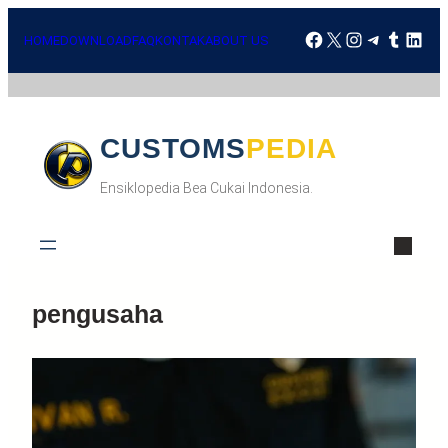
HOME
DOWNLOAD
FAQ
KONTAK
ABOUT US
CUSTOMSPEDIA
Ensiklopedia Bea Cukai Indonesia.
pengusaha