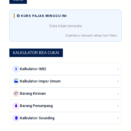
💱 KURS PAJAK MINGGU INI
Data tidak tersedia
Diperbarui otomatis setiap hari Rabu
KALKULATOR BEA CUKAI
›
📱
Kalkulator IMEI
›
🏭
Kalkulator Impor Umum
›
📦
Barang Kiriman
›
🧳
Barang Penumpang
›
🛢️
Kalkulator Sounding