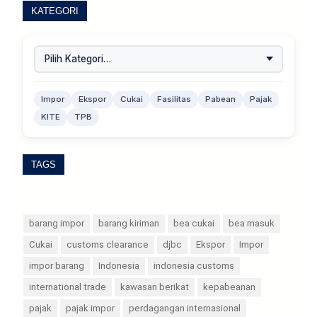
KATEGORI
Impor
Ekspor
Cukai
Fasilitas
Pabean
Pajak
KITE
TPB
TAGS
barang impor
barang kiriman
bea cukai
bea masuk
Cukai
customs clearance
djbc
Ekspor
Impor
impor barang
Indonesia
indonesia customs
international trade
kawasan berikat
kepabeanan
pajak
pajak impor
perdagangan internasional