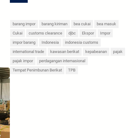
barang impor
barang kiriman
bea cukai
bea masuk
Cukai
customs clearance
djbc
Ekspor
Impor
impor barang
Indonesia
indonesia customs
international trade
kawasan berikat
kepabeanan
pajak
pajak impor
perdagangan internasional
Tempat Penimbunan Berikat
TPB