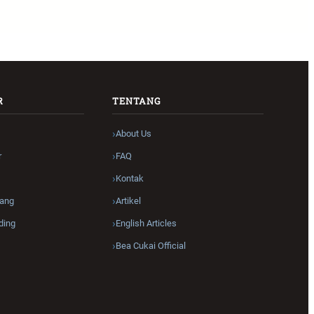
R
TENTANG
About Us
r
FAQ
Kontak
ang
Artikel
ding
English Articles
Bea Cukai Official