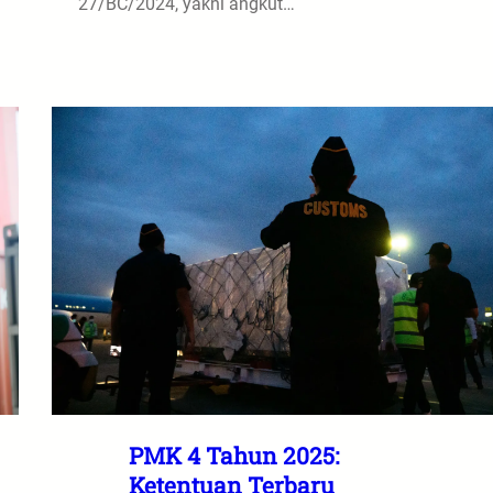
27/BC/2024, yakni angkut…
PMK 4 Tahun 2025:
Ketentuan Terbaru