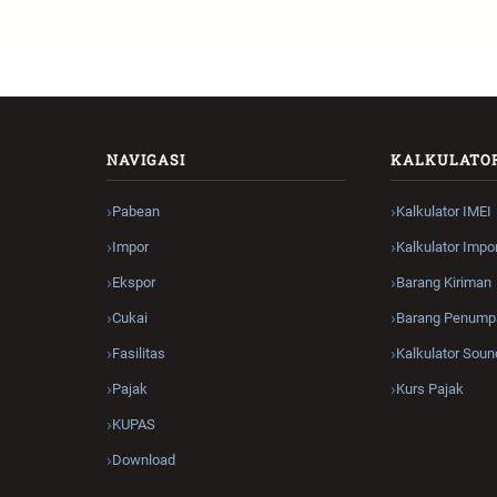
NAVIGASI
KALKULATO
Pabean
Kalkulator IMEI
Impor
Kalkulator Impo
Ekspor
Barang Kiriman
Cukai
Barang Penump
Fasilitas
Kalkulator Soun
Pajak
Kurs Pajak
KUPAS
Download