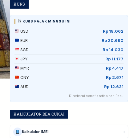
KURS
KURS PAJAK MINGGU INI
USD
Rp 18.062
EUR
Rp 20.690
SGD
Rp 14.030
JPY
Rp 11.177
MYR
Rp 4.417
CNY
Rp 2.671
AUD
Rp 12.631
Diperbarui otomatis setiap hari Rabu
KALKULATOR BEA CUKAI
›
Kalkulator IMEI