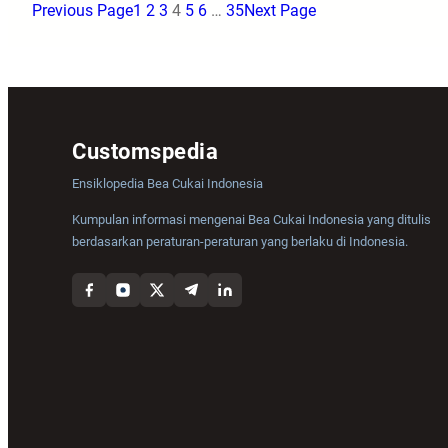
Previous Page
1
2
3
4
5
6
…
35
Next Page
Customspedia
Ensiklopedia Bea Cukai Indonesia
Kumpulan informasi mengenai Bea Cukai Indonesia yang ditulis
berdasarkan peraturan-peraturan yang berlaku di Indonesia.