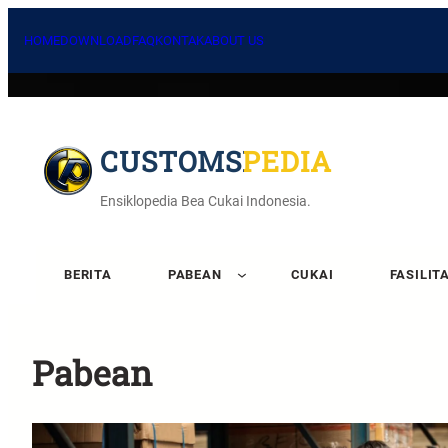
HOME
DOWNLOAD
FAQ
KONTAK
ABOUT US
CUSTOMSPEDIA
Ensiklopedia Bea Cukai Indonesia.
BERITA
PABEAN
CUKAI
FASILIT
Pabean