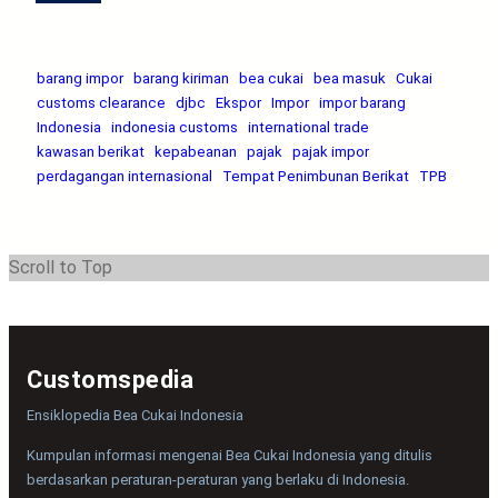
barang impor
barang kiriman
bea cukai
bea masuk
Cukai
customs clearance
djbc
Ekspor
Impor
impor barang
Indonesia
indonesia customs
international trade
kawasan berikat
kepabeanan
pajak
pajak impor
perdagangan internasional
Tempat Penimbunan Berikat
TPB
Scroll to Top
Customspedia
Ensiklopedia Bea Cukai Indonesia
Kumpulan informasi mengenai Bea Cukai Indonesia yang ditulis
berdasarkan peraturan-peraturan yang berlaku di Indonesia.