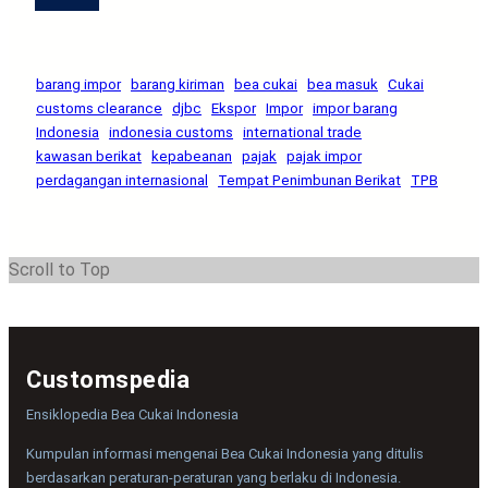
barang impor
barang kiriman
bea cukai
bea masuk
Cukai
customs clearance
djbc
Ekspor
Impor
impor barang
Indonesia
indonesia customs
international trade
kawasan berikat
kepabeanan
pajak
pajak impor
perdagangan internasional
Tempat Penimbunan Berikat
TPB
Scroll to Top
Customspedia
Ensiklopedia Bea Cukai Indonesia
Kumpulan informasi mengenai Bea Cukai Indonesia yang ditulis
berdasarkan peraturan-peraturan yang berlaku di Indonesia.