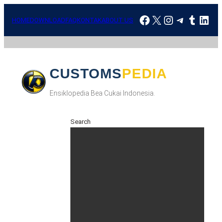
HOME
DOWNLOAD
FAQ
KONTAK
ABOUT US
CUSTOMSPEDIA
Ensiklopedia Bea Cukai Indonesia.
Search