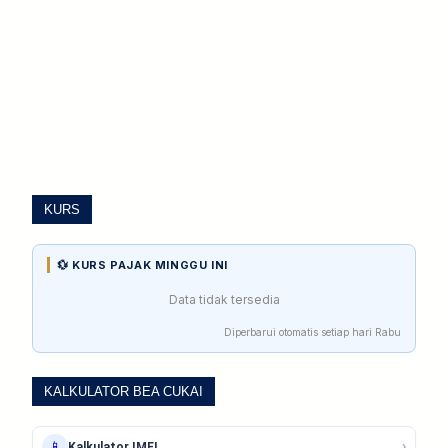
KURS
💱 KURS PAJAK MINGGU INI
Data tidak tersedia
Diperbarui otomatis setiap hari Rabu
KALKULATOR BEA CUKAI
›
📱
Kalkulator IMEI