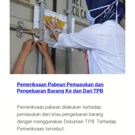
Pemeriksaan Pabean Pemasukan dan
Pengeluaran Barang Ke dan Dari TPB
Pemeriksaan pabean dilakukan terhadap
pemasukan dan/atau pengeluaran barang
dengan menggunakan Dokumen TPB. Terhadap
Pemeriksaan tersebut…