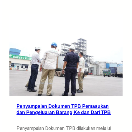
Penyampaian Dokumen TPB Pemasukan
dan Pengeluaran Barang Ke dan Dari TPB
Penyampaian Dokumen TPB dilakukan melalui