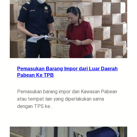
Pemasukan Barang Impor dari Luar Daerah
Pabean Ke TPB
Pemasukan barang impor dari Kawasan Pabean
atau tempat lain yang diperlakukan sama
dengan TPS ke…