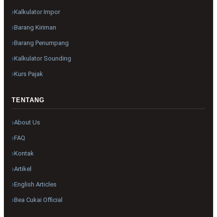
Kalkulator Impor
Barang Kiriman
Barang Penumpang
Kalkulator Sounding
Kurs Pajak
TENTANG
About Us
FAQ
Kontak
Artikel
English Articles
Bea Cukai Official