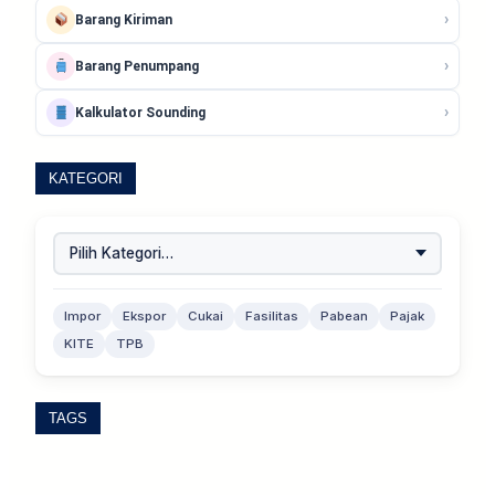
›
Barang Kiriman
›
Barang Penumpang
›
Kalkulator Sounding
KATEGORI
Impor
Ekspor
Cukai
Fasilitas
Pabean
Pajak
KITE
TPB
TAGS