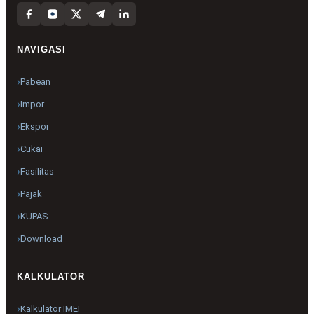
NAVIGASI
Pabean
Impor
Ekspor
Cukai
Fasilitas
Pajak
KUPAS
Download
KALKULATOR
Kalkulator IMEI