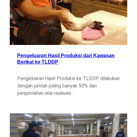
Pengeluaran Hasil Produksi dari Kawasan
Berikat ke TLDDP
Pengeluaran Hasil Produksi ke TLDDP dilakukan
dengan jumlah paling banyak 50% dari
penjumlahan nilai realisasi…