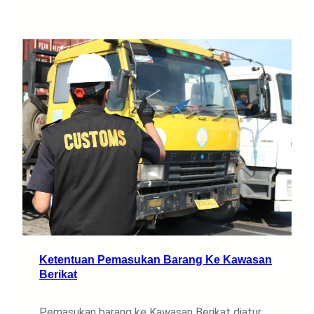
Ketentuan Pemasukan Barang Ke Kawasan
Berikat
Pemasukan barang ke Kawasan Berikat diatur