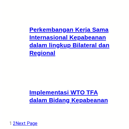
Perkembangan Kerja Sama
Internasional Kepabeanan
dalam lingkup Bilateral dan
Regional
Implementasi WTO TFA
dalam Bidang Kepabeanan
1
2
Next Page