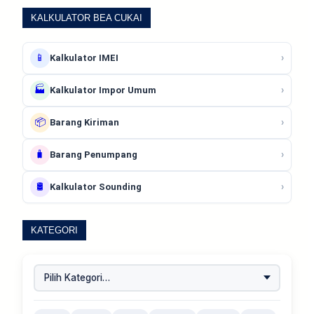
KALKULATOR BEA CUKAI
📱
›
Kalkulator IMEI
🏭
›
Kalkulator Impor Umum
📦
›
Barang Kiriman
🧳
›
Barang Penumpang
🛢️
›
Kalkulator Sounding
KATEGORI