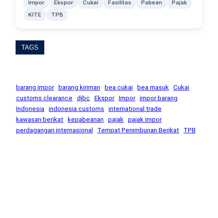
Impor
Ekspor
Cukai
Fasilitas
Pabean
Pajak
KITE
TPB
TAGS
barang impor
barang kiriman
bea cukai
bea masuk
Cukai
customs clearance
djbc
Ekspor
Impor
impor barang
Indonesia
indonesia customs
international trade
kawasan berikat
kepabeanan
pajak
pajak impor
perdagangan internasional
Tempat Penimbunan Berikat
TPB