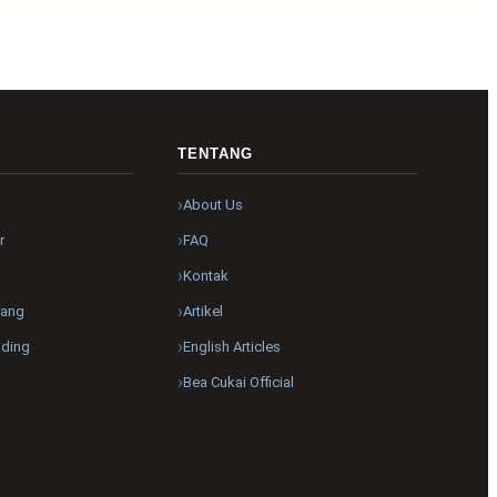
R
TENTANG
About Us
r
FAQ
Kontak
pang
Artikel
nding
English Articles
Bea Cukai Official