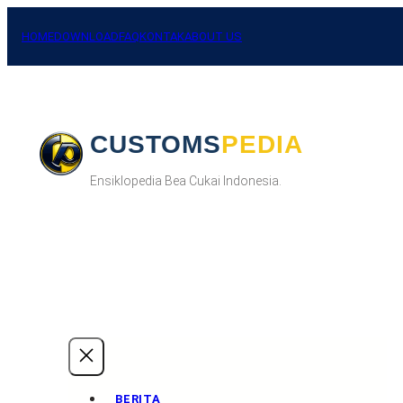
Skip
to
HOME
DOWNLOAD
FAQ
KONTAK
ABOUT US
content
CUSTOMSPEDIA
Ensiklopedia Bea Cukai Indonesia.
BERITA