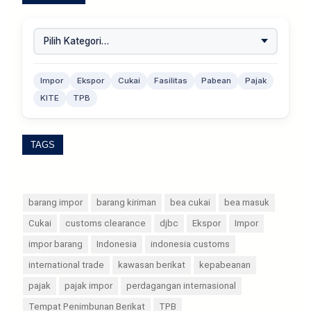
Impor
Ekspor
Cukai
Fasilitas
Pabean
Pajak
KITE
TPB
TAGS
barang impor
barang kiriman
bea cukai
bea masuk
Cukai
customs clearance
djbc
Ekspor
Impor
impor barang
Indonesia
indonesia customs
international trade
kawasan berikat
kepabeanan
pajak
pajak impor
perdagangan internasional
Tempat Penimbunan Berikat
TPB