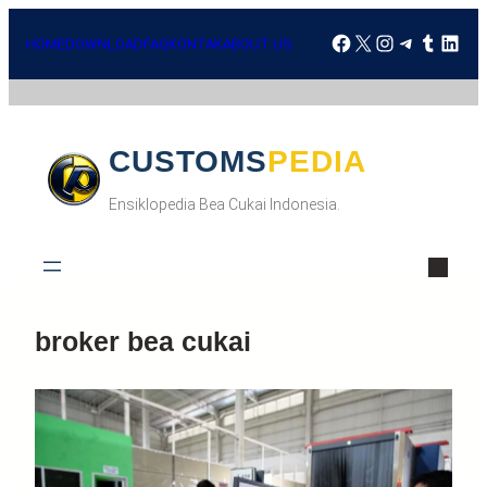
Skip
Facebook
X
Instagra
Telegr
Tumbl
Lin
to
HOME
DOWNLOAD
FAQ
KONTAK
ABOUT US
content
CUSTOMSPEDIA
Ensiklopedia Bea Cukai Indonesia.
broker bea cukai