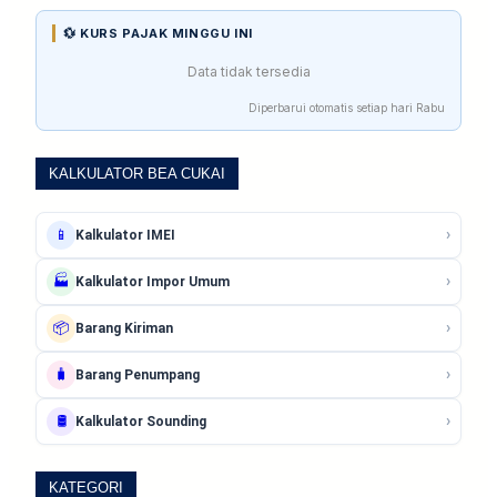
💱 KURS PAJAK MINGGU INI
Data tidak tersedia
Diperbarui otomatis setiap hari Rabu
KALKULATOR BEA CUKAI
›
📱
Kalkulator IMEI
›
🏭
Kalkulator Impor Umum
›
📦
Barang Kiriman
›
🧳
Barang Penumpang
›
🛢️
Kalkulator Sounding
KATEGORI