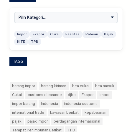
Impor
Ekspor
Cukai
Fasilitas
Pabean
Pajak
KITE
TPB
TAGS
barang impor
barang kiriman
bea cukai
bea masuk
Cukai
customs clearance
djbc
Ekspor
Impor
impor barang
Indonesia
indonesia customs
international trade
kawasan berikat
kepabeanan
pajak
pajak impor
perdagangan internasional
Tempat Penimbunan Berikat
TPB