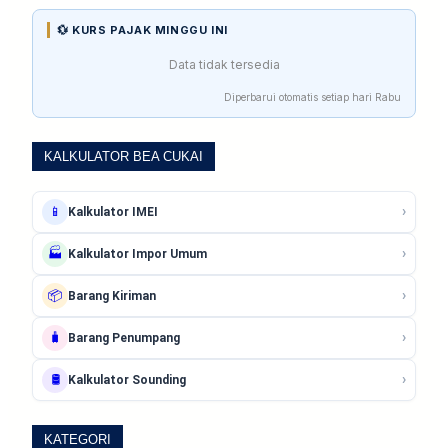
💱 KURS PAJAK MINGGU INI
Data tidak tersedia
Diperbarui otomatis setiap hari Rabu
KALKULATOR BEA CUKAI
›
📱
Kalkulator IMEI
›
🏭
Kalkulator Impor Umum
›
📦
Barang Kiriman
›
🧳
Barang Penumpang
›
🛢️
Kalkulator Sounding
KATEGORI