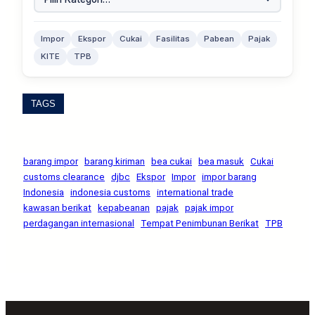
Impor
Ekspor
Cukai
Fasilitas
Pabean
Pajak
KITE
TPB
TAGS
barang impor
barang kiriman
bea cukai
bea masuk
Cukai
customs clearance
djbc
Ekspor
Impor
impor barang
Indonesia
indonesia customs
international trade
kawasan berikat
kepabeanan
pajak
pajak impor
perdagangan internasional
Tempat Penimbunan Berikat
TPB