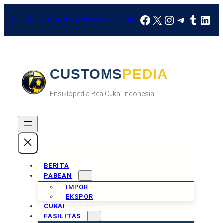
Skip
Facebook
X
Instagram
Telegra
Tumbl
Link
to
HOME
DOWNLOAD
FAQ
KONTAK
ABOUT US
content
CUSTOMSPEDIA
Ensiklopedia Bea Cukai Indonesia.
BERITA
PABEAN
IMPOR
EKSPOR
CUKAI
FASILITAS