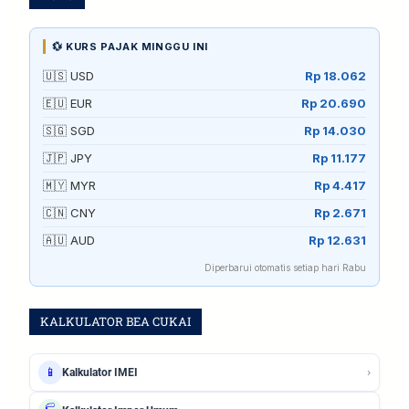
💱 KURS PAJAK MINGGU INI
🇺🇸 USD
Rp 18.062
🇪🇺 EUR
Rp 20.690
🇸🇬 SGD
Rp 14.030
🇯🇵 JPY
Rp 11.177
🇲🇾 MYR
Rp 4.417
🇨🇳 CNY
Rp 2.671
🇦🇺 AUD
Rp 12.631
Diperbarui otomatis setiap hari Rabu
KALKULATOR BEA CUKAI
›
📱
Kalkulator IMEI