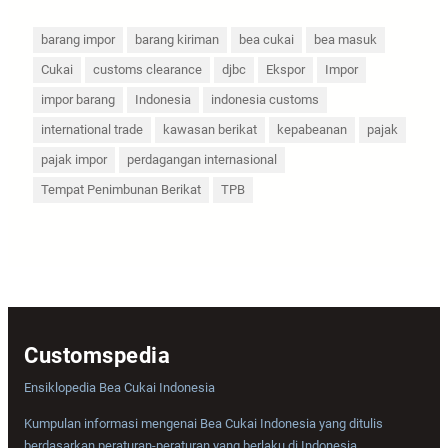
barang impor
barang kiriman
bea cukai
bea masuk
Cukai
customs clearance
djbc
Ekspor
Impor
impor barang
Indonesia
indonesia customs
international trade
kawasan berikat
kepabeanan
pajak
pajak impor
perdagangan internasional
Tempat Penimbunan Berikat
TPB
Customspedia
Ensiklopedia Bea Cukai Indonesia
Kumpulan informasi mengenai Bea Cukai Indonesia yang ditulis
berdasarkan peraturan-peraturan yang berlaku di Indonesia.