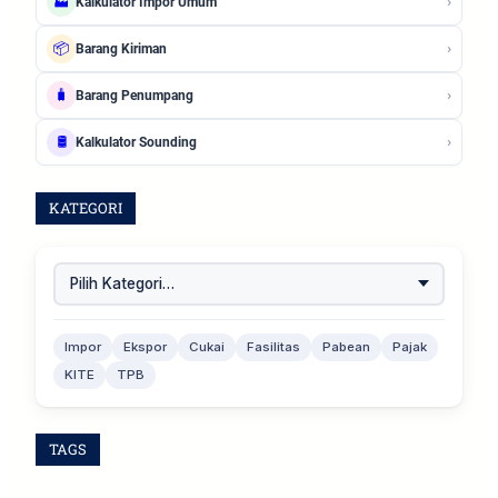
›
🏭
Kalkulator Impor Umum
›
📦
Barang Kiriman
›
🧳
Barang Penumpang
›
🛢️
Kalkulator Sounding
KATEGORI
Impor
Ekspor
Cukai
Fasilitas
Pabean
Pajak
KITE
TPB
TAGS