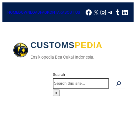
Skip
Facebook
X
Instagram
Telegra
Tumbl
Link
to
HOME
DOWNLOAD
FAQ
KONTAK
ABOUT US
content
CUSTOMSPEDIA
Ensiklopedia Bea Cukai Indonesia.
Search
Search
x