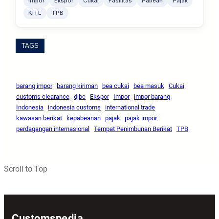
Impor
Ekspor
Cukai
Fasilitas
Pabean
Pajak
KITE
TPB
TAGS
barang impor
barang kiriman
bea cukai
bea masuk
Cukai
customs clearance
djbc
Ekspor
Impor
impor barang
Indonesia
indonesia customs
international trade
kawasan berikat
kepabeanan
pajak
pajak impor
perdagangan internasional
Tempat Penimbunan Berikat
TPB
Scroll to Top
Customspedia