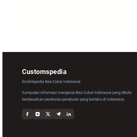
Customspedia
Ensiklopedia Bea Cukai Indonesia
Kumpulan informasi mengenai Bea Cukai Indonesia yang ditulis
berdasarkan peraturan-peraturan yang berlaku di Indonesia.