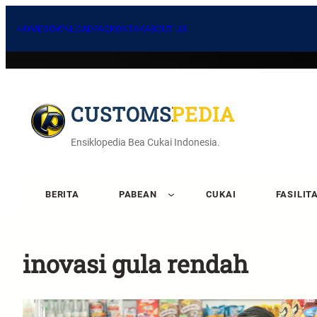
Skip
to
HOME
DOWNLOAD
FAQ
KONTAK
ABOUT US
content
CUSTOMSPEDIA
Ensiklopedia Bea Cukai Indonesia.
BERITA
PABEAN
CUKAI
FASILIT
inovasi gula rendah