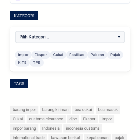
KATEGORI
Impor
Ekspor
Cukai
Fasilitas
Pabean
Pajak
KITE
TPB
TAGS
barang impor
barang kiriman
bea cukai
bea masuk
Cukai
customs clearance
djbc
Ekspor
Impor
impor barang
Indonesia
indonesia customs
international trade
kawasan berikat
kepabeanan
pajak