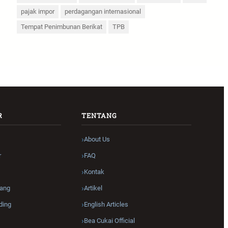
pajak impor
perdagangan internasional
Tempat Penimbunan Berikat
TPB
R
TENTANG
About Us
r
FAQ
Kontak
ang
Artikel
ding
English Articles
Bea Cukai Official