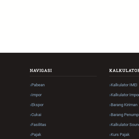
NAVIGASI
KALKULATO
Pabean
Kalkulator IMEI
Impor
Kalkulator Impo
Ekspor
Barang Kiriman
Cukai
Barang Penump
Fasilitas
Kalkulator Soun
Pajak
Kurs Pajak