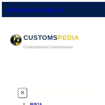
Skip
to
HOME
DOWNLOAD
FAQ
KONTAK
ABOUT US
content
CUSTOMSPEDIA
Ensiklopedia Bea Cukai Indonesia.
BERITA