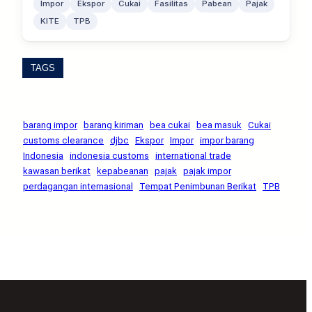
Impor
Ekspor
Cukai
Fasilitas
Pabean
Pajak
KITE
TPB
TAGS
barang impor
barang kiriman
bea cukai
bea masuk
Cukai
customs clearance
djbc
Ekspor
Impor
impor barang
Indonesia
indonesia customs
international trade
kawasan berikat
kepabeanan
pajak
pajak impor
perdagangan internasional
Tempat Penimbunan Berikat
TPB