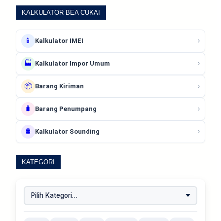
KALKULATOR BEA CUKAI
📱
›
Kalkulator IMEI
🏭
›
Kalkulator Impor Umum
📦
›
Barang Kiriman
🧳
›
Barang Penumpang
🛢️
›
Kalkulator Sounding
KATEGORI