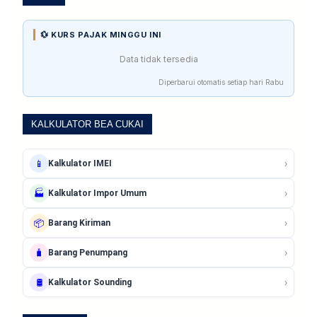
💱 KURS PAJAK MINGGU INI
Data tidak tersedia
Diperbarui otomatis setiap hari Rabu
KALKULATOR BEA CUKAI
›
📱
Kalkulator IMEI
›
🏭
Kalkulator Impor Umum
›
📦
Barang Kiriman
›
🧳
Barang Penumpang
›
🛢️
Kalkulator Sounding