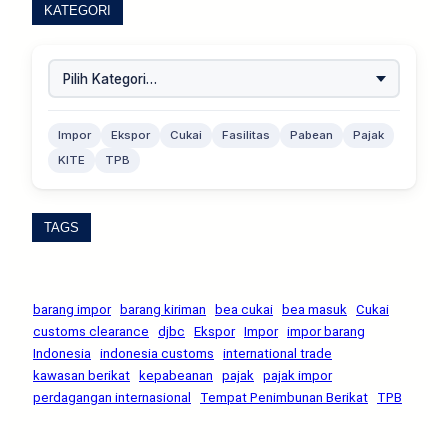
KATEGORI
Impor
Ekspor
Cukai
Fasilitas
Pabean
Pajak
KITE
TPB
TAGS
barang impor
barang kiriman
bea cukai
bea masuk
Cukai
customs clearance
djbc
Ekspor
Impor
impor barang
Indonesia
indonesia customs
international trade
kawasan berikat
kepabeanan
pajak
pajak impor
perdagangan internasional
Tempat Penimbunan Berikat
TPB