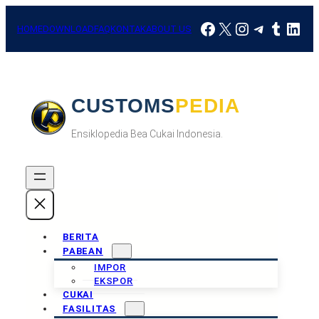
Skip
Facebook
X
Instagram
Telegra
Tumbl
Link
to
HOME
DOWNLOAD
FAQ
KONTAK
ABOUT US
content
CUSTOMSPEDIA
Ensiklopedia Bea Cukai Indonesia.
BERITA
PABEAN
IMPOR
EKSPOR
CUKAI
FASILITAS