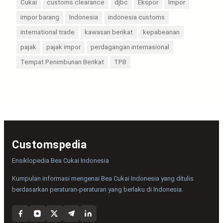
Cukai
customs clearance
djbc
Ekspor
Impor
impor barang
Indonesia
indonesia customs
international trade
kawasan berikat
kepabeanan
pajak
pajak impor
perdagangan internasional
Tempat Penimbunan Berikat
TPB
Customspedia
Ensiklopedia Bea Cukai Indonesia
Kumpulan informasi mengenai Bea Cukai Indonesia yang ditulis
berdasarkan peraturan-peraturan yang berlaku di Indonesia.