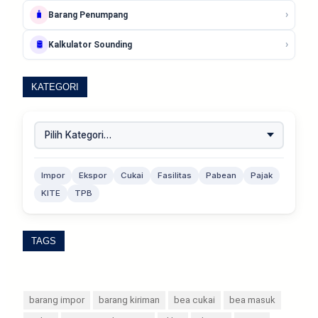
›
🧳
Barang Penumpang
›
🛢️
Kalkulator Sounding
KATEGORI
Impor
Ekspor
Cukai
Fasilitas
Pabean
Pajak
KITE
TPB
TAGS
barang impor
barang kiriman
bea cukai
bea masuk