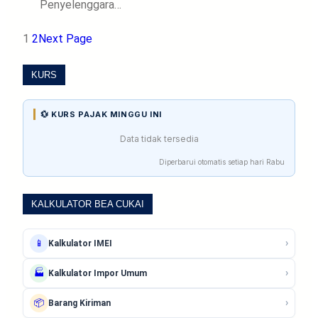
Penyelenggara…
1
2
Next Page
KURS
💱 KURS PAJAK MINGGU INI
Data tidak tersedia
Diperbarui otomatis setiap hari Rabu
KALKULATOR BEA CUKAI
›
📱
Kalkulator IMEI
›
🏭
Kalkulator Impor Umum
›
📦
Barang Kiriman