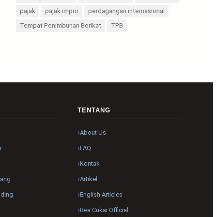
pajak
pajak impor
perdagangan internasional
Tempat Penimbunan Berikat
TPB
R
TENTANG
About Us
r
FAQ
Kontak
pang
Artikel
nding
English Articles
Bea Cukai Official