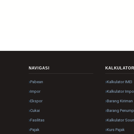
NAVIGASI
KALKULATO
Pabean
Kalkulator IMEI
Impor
Kalkulator Impo
Ekspor
Barang Kiriman
Cukai
Barang Penum
Fasilitas
Kalkulator Sou
Pajak
Kurs Pajak