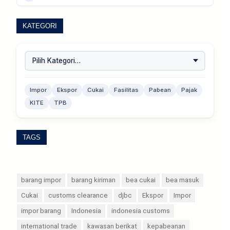
KATEGORI
Impor
Ekspor
Cukai
Fasilitas
Pabean
Pajak
KITE
TPB
TAGS
barang impor
barang kiriman
bea cukai
bea masuk
Cukai
customs clearance
djbc
Ekspor
Impor
impor barang
Indonesia
indonesia customs
international trade
kawasan berikat
kepabeanan