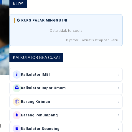
KURS
💱 KURS PAJAK MINGGU INI
Data tidak tersedia
Diperbarui otomatis setiap hari Rabu
KALKULATOR BEA CUKAI
📱
›
Kalkulator IMEI
🏭
›
Kalkulator Impor Umum
📦
›
Barang Kiriman
🧳
›
Barang Penumpang
t
🛢️
›
Kalkulator Sounding