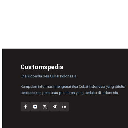
Customspedia
Ensiklopedia Bea Cukai Indonesia
Kumpulan informasi mengenai Bea Cukai Indonesia yang ditulis
berdasarkan peraturan-peraturan yang berlaku di Indonesia.