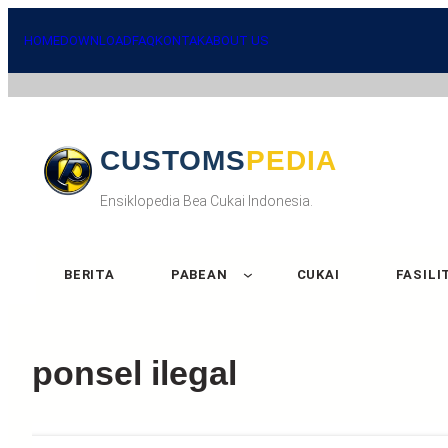
Skip
to
HOME
DOWNLOAD
FAQ
KONTAK
ABOUT US
content
CUSTOMSPEDIA
Ensiklopedia Bea Cukai Indonesia.
BERITA
PABEAN
CUKAI
FASILI
ponsel ilegal