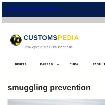
HOME
DOWNLOAD
FAQ
KONTAK
ABOUT US
CUSTOMSPEDIA
Ensiklopedia Bea Cukai Indonesia.
BERITA
PABEAN
CUKAI
FASILI
smuggling prevention