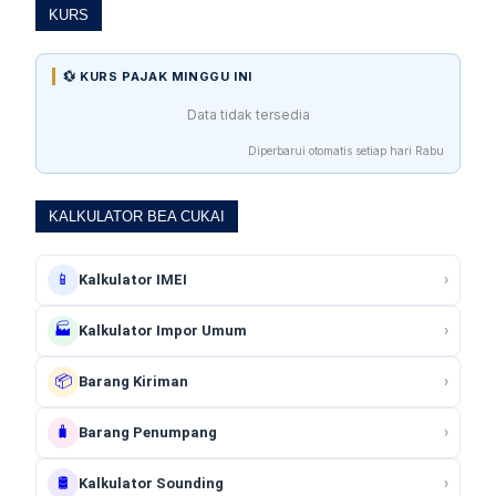
KURS
💱 KURS PAJAK MINGGU INI
Data tidak tersedia
Diperbarui otomatis setiap hari Rabu
KALKULATOR BEA CUKAI
📱
›
Kalkulator IMEI
🏭
›
Kalkulator Impor Umum
📦
›
Barang Kiriman
🧳
›
Barang Penumpang
🛢️
›
Kalkulator Sounding