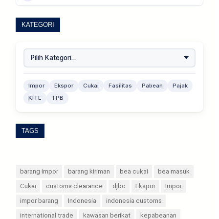
KATEGORI
Impor
Ekspor
Cukai
Fasilitas
Pabean
Pajak
KITE
TPB
TAGS
barang impor
barang kiriman
bea cukai
bea masuk
Cukai
customs clearance
djbc
Ekspor
Impor
impor barang
Indonesia
indonesia customs
international trade
kawasan berikat
kepabeanan