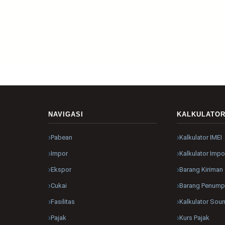
NAVIGASI
KALKULATO
Pabean
Kalkulator IMEI
Impor
Kalkulator Impo
Ekspor
Barang Kiriman
Cukai
Barang Penum
Fasilitas
Kalkulator Sou
Pajak
Kurs Pajak