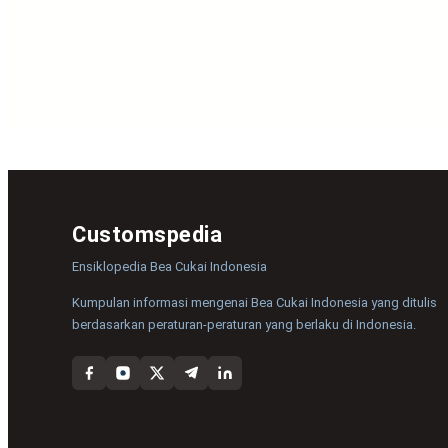
Customspedia
Ensiklopedia Bea Cukai Indonesia
Kumpulan informasi mengenai Bea Cukai Indonesia yang ditulis
berdasarkan peraturan-peraturan yang berlaku di Indonesia.