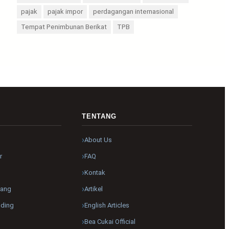
pajak
pajak impor
perdagangan internasional
Tempat Penimbunan Berikat
TPB
R
TENTANG
About Us
r
FAQ
Kontak
pang
Artikel
nding
English Articles
Bea Cukai Official