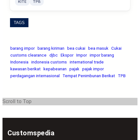
KITE
TPB
TAGS
barang impor
barang kiriman
bea cukai
bea masuk
Cukai
customs clearance
djbc
Ekspor
Impor
impor barang
Indonesia
indonesia customs
international trade
kawasan berikat
kepabeanan
pajak
pajak impor
perdagangan internasional
Tempat Penimbunan Berikat
TPB
Scroll to Top
Customspedia