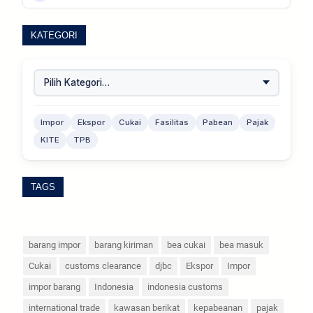
KATEGORI
Impor
Ekspor
Cukai
Fasilitas
Pabean
Pajak
KITE
TPB
TAGS
barang impor
barang kiriman
bea cukai
bea masuk
Cukai
customs clearance
djbc
Ekspor
Impor
impor barang
Indonesia
indonesia customs
international trade
kawasan berikat
kepabeanan
pajak