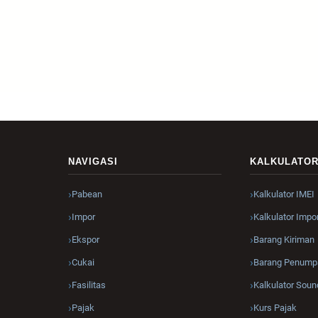
NAVIGASI
KALKULATO
Pabean
Kalkulator IMEI
Impor
Kalkulator Impo
Ekspor
Barang Kiriman
Cukai
Barang Penump
Fasilitas
Kalkulator Soun
Pajak
Kurs Pajak