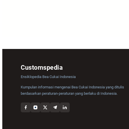
Customspedia
Ensiklopedia Bea Cukai Indonesia
Kumpulan informasi mengenai Bea Cukai Indonesia yang ditulis
berdasarkan peraturan-peraturan yang berlaku di Indonesia.