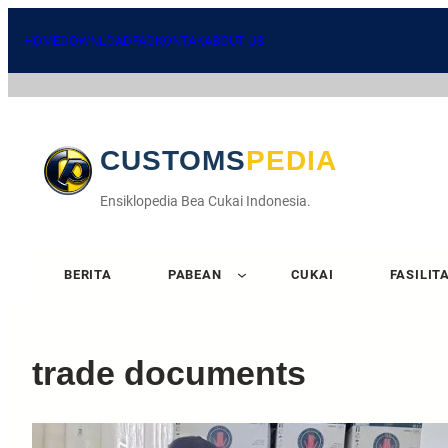
HOME
DOWNLOAD
FAQ
KONTAK
ABOUT US
CUSTOMSPEDIA
Ensiklopedia Bea Cukai Indonesia.
BERITA
PABEAN
CUKAI
FASILIT
trade documents