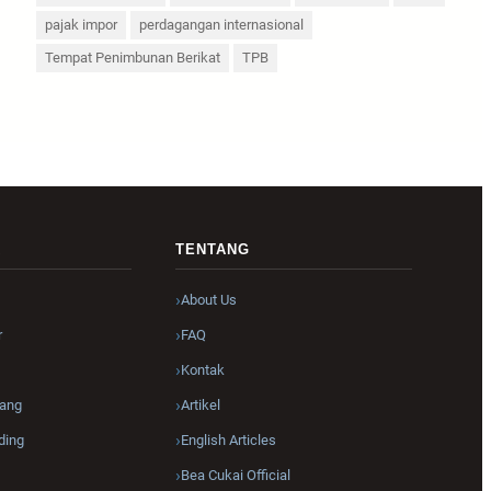
pajak impor
perdagangan internasional
Tempat Penimbunan Berikat
TPB
R
TENTANG
About Us
r
FAQ
Kontak
ang
Artikel
ding
English Articles
Bea Cukai Official