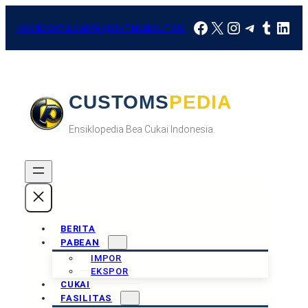
Skip
Facebook
X
Instagram
Telegra
Tumbl
Link
to
HOME
DOWNLOAD
FAQ
KONTAK
ABOUT US
content
CUSTOMSPEDIA
Ensiklopedia Bea Cukai Indonesia.
BERITA
PABEAN
IMPOR
EKSPOR
CUKAI
FASILITAS