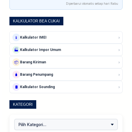
Diperbarui otomatis setiap hari Rabu
KALKULATOR BEA CUKAI
›
📱
Kalkulator IMEI
›
🏭
Kalkulator Impor Umum
›
📦
Barang Kiriman
›
🧳
Barang Penumpang
›
🛢️
Kalkulator Sounding
KATEGORI