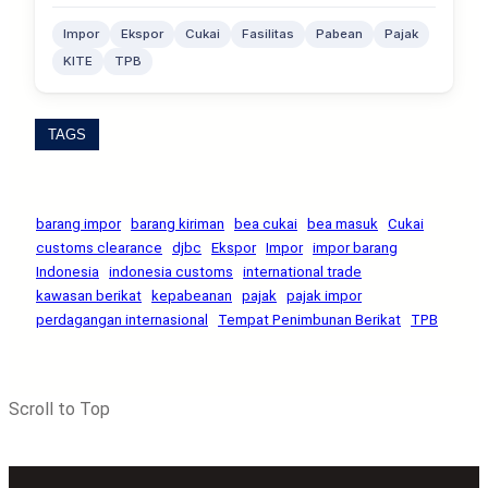
Impor
Ekspor
Cukai
Fasilitas
Pabean
Pajak
KITE
TPB
TAGS
barang impor
barang kiriman
bea cukai
bea masuk
Cukai
customs clearance
djbc
Ekspor
Impor
impor barang
Indonesia
indonesia customs
international trade
kawasan berikat
kepabeanan
pajak
pajak impor
perdagangan internasional
Tempat Penimbunan Berikat
TPB
Scroll to Top