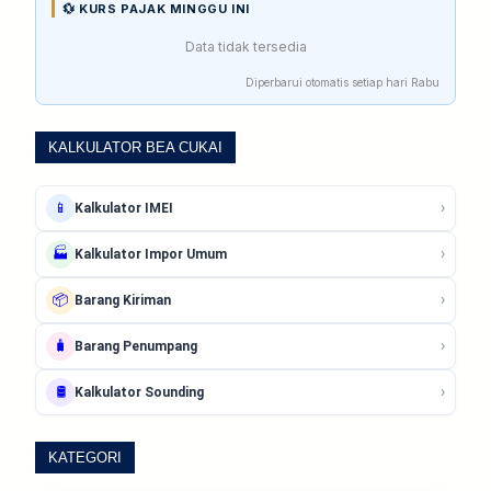
💱 KURS PAJAK MINGGU INI
Data tidak tersedia
Diperbarui otomatis setiap hari Rabu
KALKULATOR BEA CUKAI
›
📱
Kalkulator IMEI
›
🏭
Kalkulator Impor Umum
›
📦
Barang Kiriman
›
🧳
Barang Penumpang
›
🛢️
Kalkulator Sounding
KATEGORI