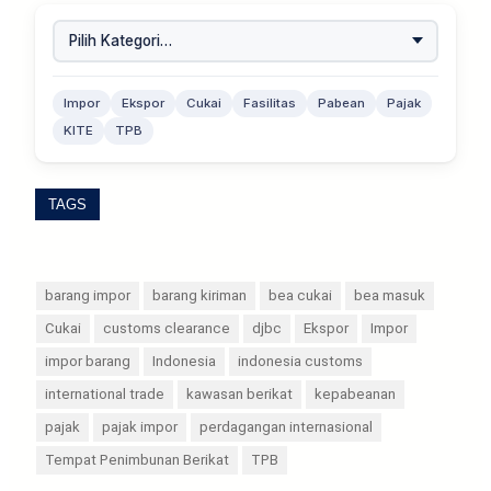
Impor
Ekspor
Cukai
Fasilitas
Pabean
Pajak
KITE
TPB
TAGS
barang impor
barang kiriman
bea cukai
bea masuk
Cukai
customs clearance
djbc
Ekspor
Impor
impor barang
Indonesia
indonesia customs
international trade
kawasan berikat
kepabeanan
pajak
pajak impor
perdagangan internasional
Tempat Penimbunan Berikat
TPB