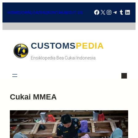
HOME
DOWNLOAD
FAQ
KONTAK
ABOUT US
CUSTOMSPEDIA
Ensiklopedia Bea Cukai Indonesia.
Cukai MMEA