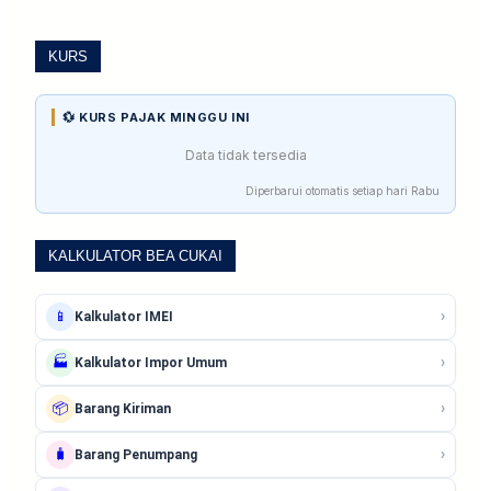
KURS
💱 KURS PAJAK MINGGU INI
Data tidak tersedia
Diperbarui otomatis setiap hari Rabu
KALKULATOR BEA CUKAI
›
📱
Kalkulator IMEI
›
🏭
Kalkulator Impor Umum
›
📦
Barang Kiriman
›
🧳
Barang Penumpang