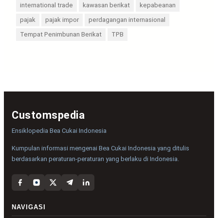
international trade
kawasan berikat
kepabeanan
pajak
pajak impor
perdagangan internasional
Tempat Penimbunan Berikat
TPB
Customspedia
Ensiklopedia Bea Cukai Indonesia
Kumpulan informasi mengenai Bea Cukai Indonesia yang ditulis
berdasarkan peraturan-peraturan yang berlaku di Indonesia.
NAVIGASI