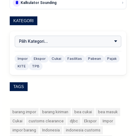
›
🛢️
Kalkulator Sounding
KATEGORI
Impor
Ekspor
Cukai
Fasilitas
Pabean
Pajak
KITE
TPB
TAGS
barang impor
barang kiriman
bea cukai
bea masuk
Cukai
customs clearance
djbc
Ekspor
Impor
impor barang
Indonesia
indonesia customs