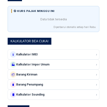
💱 KURS PAJAK MINGGU INI
Data tidak tersedia
Diperbarui otomatis setiap hari Rabu
KALKULATOR BEA CUKAI
›
📱
Kalkulator IMEI
›
🏭
Kalkulator Impor Umum
›
📦
Barang Kiriman
›
🧳
Barang Penumpang
›
🛢️
Kalkulator Sounding