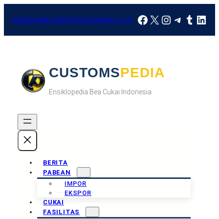
Skip
Facebook
X
Instagram
Telegra
Tumbl
Link
to
HOME
DOWNLOAD
FAQ
KONTAK
ABOUT US
content
CUSTOMSPEDIA
Ensiklopedia Bea Cukai Indonesia.
BERITA
PABEAN
IMPOR
EKSPOR
CUKAI
FASILITAS