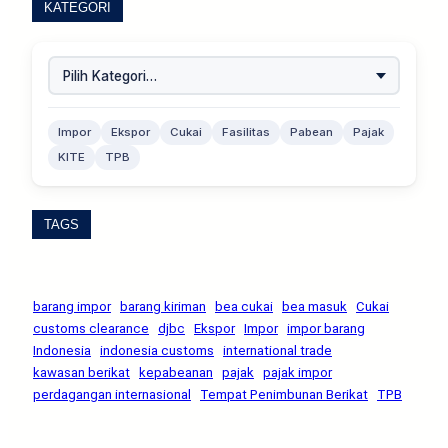
KATEGORI
Impor
Ekspor
Cukai
Fasilitas
Pabean
Pajak
KITE
TPB
TAGS
barang impor
barang kiriman
bea cukai
bea masuk
Cukai
customs clearance
djbc
Ekspor
Impor
impor barang
Indonesia
indonesia customs
international trade
kawasan berikat
kepabeanan
pajak
pajak impor
perdagangan internasional
Tempat Penimbunan Berikat
TPB