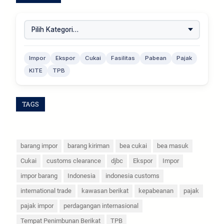
Impor
Ekspor
Cukai
Fasilitas
Pabean
Pajak
KITE
TPB
TAGS
barang impor
barang kiriman
bea cukai
bea masuk
Cukai
customs clearance
djbc
Ekspor
Impor
impor barang
Indonesia
indonesia customs
international trade
kawasan berikat
kepabeanan
pajak
pajak impor
perdagangan internasional
Tempat Penimbunan Berikat
TPB