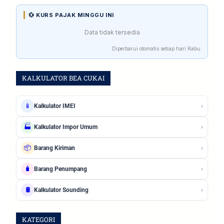
💱 KURS PAJAK MINGGU INI
Data tidak tersedia
Diperbarui otomatis setiap hari Rabu
KALKULATOR BEA CUKAI
›
📱
Kalkulator IMEI
›
🏭
Kalkulator Impor Umum
›
📦
Barang Kiriman
›
🧳
Barang Penumpang
›
🛢️
Kalkulator Sounding
KATEGORI