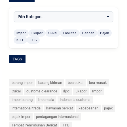
Impor
Ekspor
Cukai
Fasilitas
Pabean
Pajak
KITE
TPB
TAGS
barang impor
barang kiriman
bea cukai
bea masuk
Cukai
customs clearance
djbc
Ekspor
Impor
impor barang
Indonesia
indonesia customs
international trade
kawasan berikat
kepabeanan
pajak
pajak impor
perdagangan internasional
Tempat Penimbunan Berikat
TPB