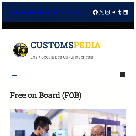
HOME
DOWNLOAD
FAQ
KONTAK
ABOUT US
CUSTOMSPEDIA
Ensiklopedia Bea Cukai Indonesia.
Free on Board (FOB)