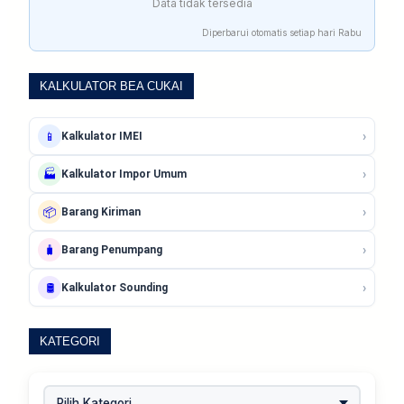
Data tidak tersedia
Diperbarui otomatis setiap hari Rabu
KALKULATOR BEA CUKAI
›
📱
Kalkulator IMEI
›
🏭
Kalkulator Impor Umum
›
📦
Barang Kiriman
›
🧳
Barang Penumpang
›
🛢️
Kalkulator Sounding
KATEGORI