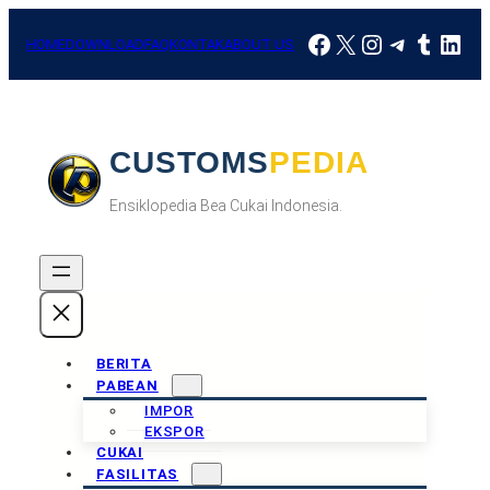
Skip
Facebook
X
Instagram
Telegra
Tumbl
Link
to
HOME
DOWNLOAD
FAQ
KONTAK
ABOUT US
content
CUSTOMSPEDIA
Ensiklopedia Bea Cukai Indonesia.
BERITA
PABEAN
IMPOR
EKSPOR
CUKAI
FASILITAS