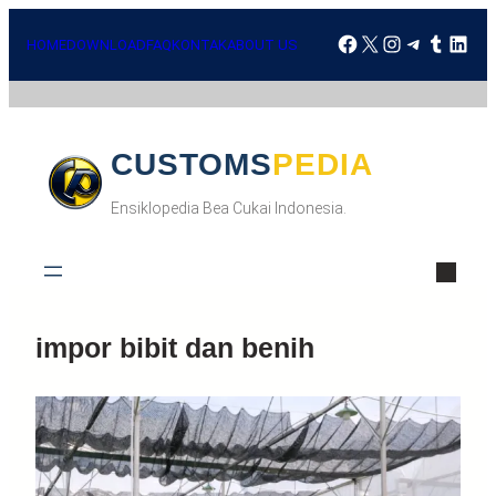
Skip
Facebook
X
Instagra
Telegr
Tumbl
Lin
to
HOME
DOWNLOAD
FAQ
KONTAK
ABOUT US
content
CUSTOMSPEDIA
Ensiklopedia Bea Cukai Indonesia.
impor bibit dan benih