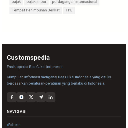
pajak
pajak impor
perdagangan internasional
Tempat Penimbunan Berikat
TPB
Customspedia
Ensiklopedia Bea Cukai Indonesia
Kumpulan informasi mengenai Bea Cukai Indonesia yang ditulis
berdasarkan peraturan-peraturan yang berlaku di Indonesia.
NAVIGASI
Pabean