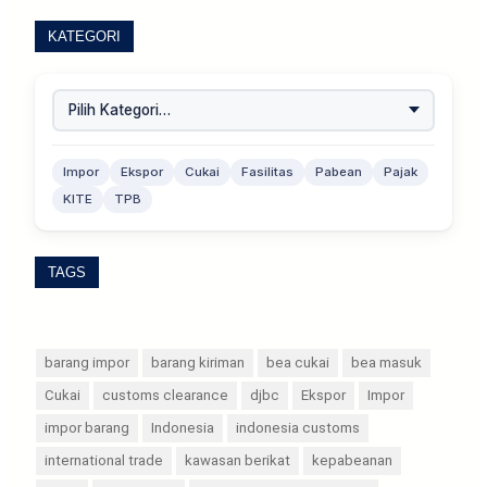
KATEGORI
Impor
Ekspor
Cukai
Fasilitas
Pabean
Pajak
KITE
TPB
TAGS
barang impor
barang kiriman
bea cukai
bea masuk
Cukai
customs clearance
djbc
Ekspor
Impor
impor barang
Indonesia
indonesia customs
international trade
kawasan berikat
kepabeanan