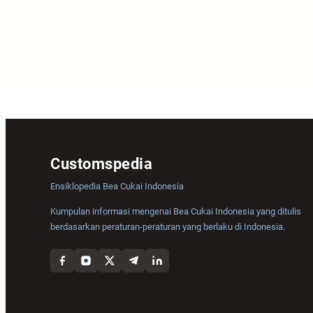
Customspedia
Ensiklopedia Bea Cukai Indonesia
Kumpulan informasi mengenai Bea Cukai Indonesia yang ditulis
berdasarkan peraturan-peraturan yang berlaku di Indonesia.