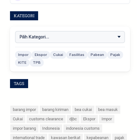
KATEGORI
Impor
Ekspor
Cukai
Fasilitas
Pabean
Pajak
KITE
TPB
TAGS
barang impor
barang kiriman
bea cukai
bea masuk
Cukai
customs clearance
djbc
Ekspor
Impor
impor barang
Indonesia
indonesia customs
international trade
kawasan berikat
kepabeanan
pajak