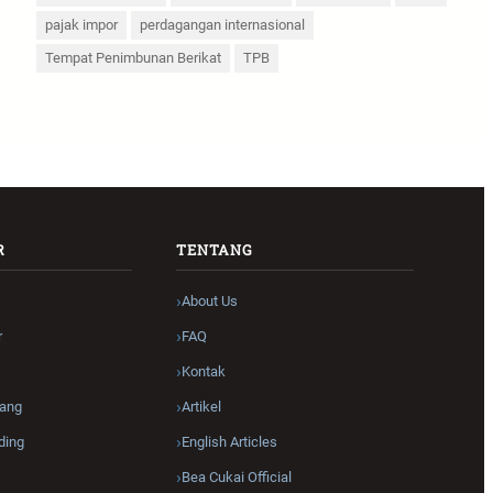
pajak impor
perdagangan internasional
Tempat Penimbunan Berikat
TPB
R
TENTANG
About Us
r
FAQ
Kontak
ang
Artikel
ding
English Articles
Bea Cukai Official