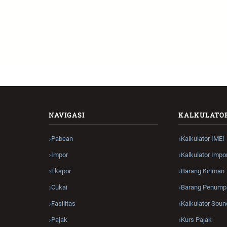
NAVIGASI
KALKULATO
Pabean
Kalkulator IMEI
Impor
Kalkulator Impo
Ekspor
Barang Kiriman
Cukai
Barang Penump
Fasilitas
Kalkulator Soun
Pajak
Kurs Pajak