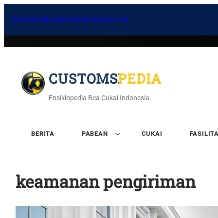
HOME
DOWNLOAD
FAQ
KONTAK
ABOUT US
CUSTOMSPEDIA
Ensiklopedia Bea Cukai Indonesia.
BERITA
PABEAN
CUKAI
FASILIT
keamanan pengiriman