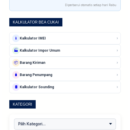
Diperbarui otomatis setiap hari Rabu
KALKULATOR BEA CUKAI
›
📱
Kalkulator IMEI
›
🏭
Kalkulator Impor Umum
›
📦
Barang Kiriman
›
🧳
Barang Penumpang
›
🛢️
Kalkulator Sounding
KATEGORI