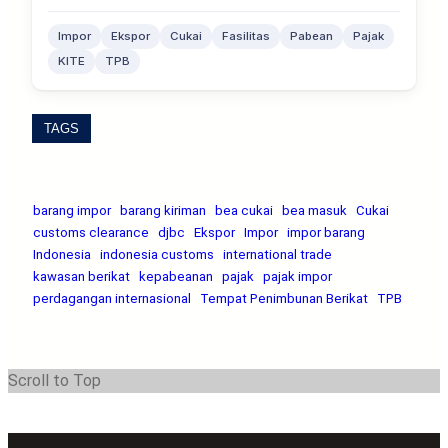
Impor
Ekspor
Cukai
Fasilitas
Pabean
Pajak
KITE
TPB
TAGS
barang impor
barang kiriman
bea cukai
bea masuk
Cukai
customs clearance
djbc
Ekspor
Impor
impor barang
Indonesia
indonesia customs
international trade
kawasan berikat
kepabeanan
pajak
pajak impor
perdagangan internasional
Tempat Penimbunan Berikat
TPB
Scroll to Top