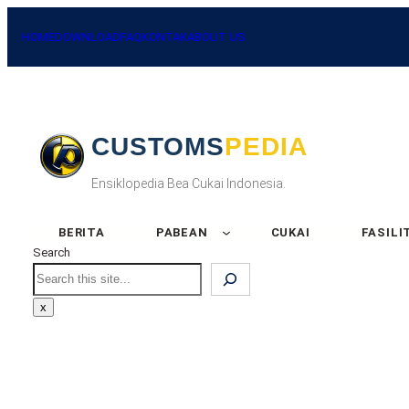
Skip
to
HOME
DOWNLOAD
FAQ
KONTAK
ABOUT US
content
CUSTOMSPEDIA
Ensiklopedia Bea Cukai Indonesia.
BERITA
PABEAN
CUKAI
FASILI
Search
Search
x