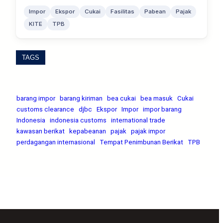
Impor
Ekspor
Cukai
Fasilitas
Pabean
Pajak
KITE
TPB
TAGS
barang impor
barang kiriman
bea cukai
bea masuk
Cukai
customs clearance
djbc
Ekspor
Impor
impor barang
Indonesia
indonesia customs
international trade
kawasan berikat
kepabeanan
pajak
pajak impor
perdagangan internasional
Tempat Penimbunan Berikat
TPB