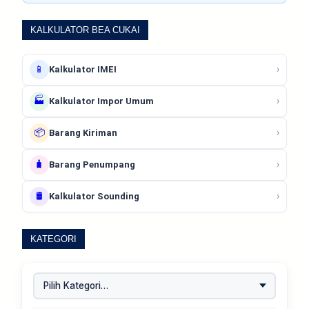
KALKULATOR BEA CUKAI
📱
›
Kalkulator IMEI
🏭
›
Kalkulator Impor Umum
📦
›
Barang Kiriman
🧳
›
Barang Penumpang
🛢️
›
Kalkulator Sounding
KATEGORI