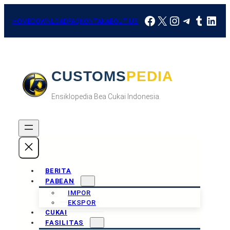
Skip
Facebook
X
Instagram
Telegra
Tumbl
Link
to
HOME
DOWNLOAD
FAQ
KONTAK
ABOUT US
content
CUSTOMSPEDIA
Ensiklopedia Bea Cukai Indonesia.
BERITA
PABEAN
IMPOR
EKSPOR
CUKAI
FASILITAS