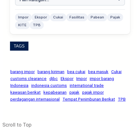
Impor
Ekspor
Cukai
Fasilitas
Pabean
Pajak
KITE
TPB
TAGS
barang impor
barang kiriman
bea cukai
bea masuk
Cukai
customs clearance
djbc
Ekspor
Impor
impor barang
Indonesia
indonesia customs
international trade
kawasan berikat
kepabeanan
pajak
pajak impor
perdagangan internasional
Tempat Penimbunan Berikat
TPB
Scroll to Top