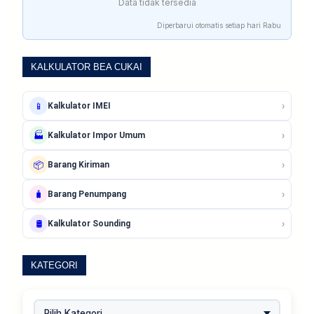
Data tidak tersedia
Diperbarui otomatis setiap hari Rabu
KALKULATOR BEA CUKAI
›
📱
Kalkulator IMEI
›
🏭
Kalkulator Impor Umum
›
📦
Barang Kiriman
›
🧳
Barang Penumpang
›
🛢️
Kalkulator Sounding
KATEGORI