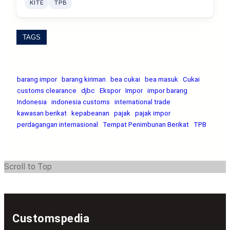
KITE
TPB
TAGS
barang impor
barang kiriman
bea cukai
bea masuk
Cukai
customs clearance
djbc
Ekspor
Impor
impor barang
Indonesia
indonesia customs
international trade
kawasan berikat
kepabeanan
pajak
pajak impor
perdagangan internasional
Tempat Penimbunan Berikat
TPB
Scroll to Top
Customspedia