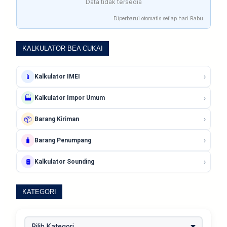
Data tidak tersedia
Diperbarui otomatis setiap hari Rabu
KALKULATOR BEA CUKAI
›
📱
Kalkulator IMEI
›
🏭
Kalkulator Impor Umum
›
📦
Barang Kiriman
›
🧳
Barang Penumpang
›
🛢️
Kalkulator Sounding
KATEGORI