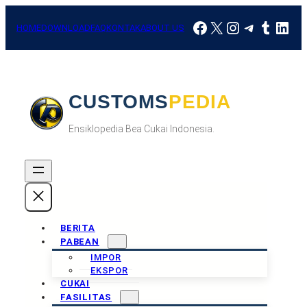
Skip
Facebook
X
Instagram
Telegra
Tumbl
Link
to
HOME
DOWNLOAD
FAQ
KONTAK
ABOUT US
content
CUSTOMSPEDIA
Ensiklopedia Bea Cukai Indonesia.
BERITA
PABEAN
IMPOR
EKSPOR
CUKAI
FASILITAS