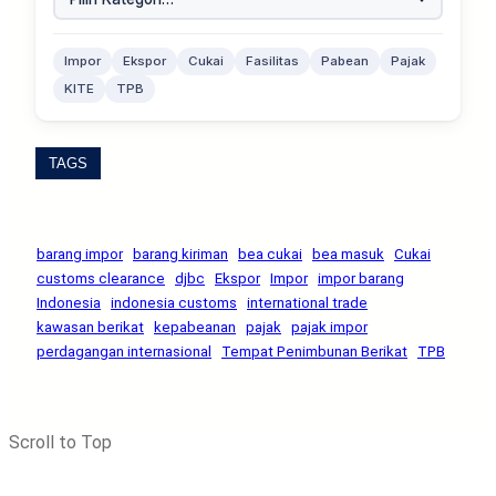
Impor
Ekspor
Cukai
Fasilitas
Pabean
Pajak
KITE
TPB
TAGS
barang impor
barang kiriman
bea cukai
bea masuk
Cukai
customs clearance
djbc
Ekspor
Impor
impor barang
Indonesia
indonesia customs
international trade
kawasan berikat
kepabeanan
pajak
pajak impor
perdagangan internasional
Tempat Penimbunan Berikat
TPB
Scroll to Top